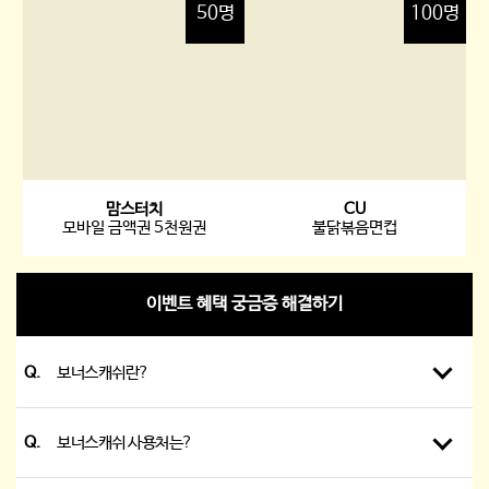
50명
100명
맘스터치
CU
모바일 금액권 5천원권
불닭볶음면컵
이벤트 혜택 궁금증 해결하기
Q.
보너스캐쉬란?
Q.
보너스캐쉬 사용처는?