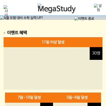
메가패스 수강생
문제은행
무제한
이용 가능!
이벤트 혜택
이벤트 기간
2026년 5월 18일(월) ~ 2026년 5월 31일(일), 총 2주
11일 이상 달성
이벤트 대상
문제은행으로 수학 공부하는
학생 누구나!
당첨자 발표
2026년 6월 5일(금) 메가스터디 공지사항
30명
7일~10일 달성
5일~6일 달성