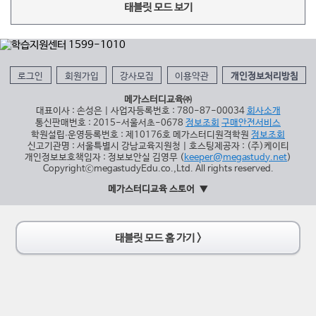
태블릿 모드 보기
로그인
회원가입
강사모집
이용약관
개인정보처리방침
메가스터디교육㈜
대표이사 : 손성은 | 사업자등록번호 : 780-87-00034
회사소개
통신판매번호 : 2015-서울서초-0678
정보조회
구매안전서비스
학원설립∙운영등록번호 : 제10176호 메가스터디원격학원
정보조회
신고기관명 : 서울특별시 강남교육지원청 | 호스팅제공자 : (주)케이티
개인정보보호책임자 : 정보보안실 김영무 (
keeper@megastudy.net
)
CopyrightⓒmegastudyEdu.co.,Ltd. All rights reserved.
메가스터디교육 스토어
태블릿 모드 홈 가기 >