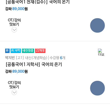
[공통국어1 천재(김수)] 국어의 온기
강좌
89,000
원
OT/강의
맛보기
완
AI 자막
내신집중
22개정
[고1]
내신(개념학습)
수강평
개
박지빈
6
[공통국어1 지학사] 국어의 온기
강좌
89,000
원
OT/강의
맛보기