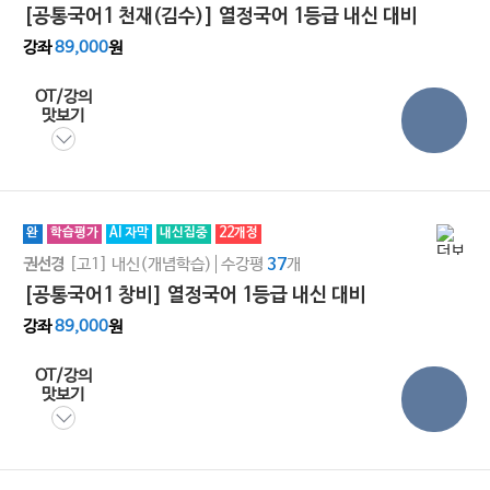
[공통국어1 천재(김수)] 열정국어 1등급 내신 대비
강좌
89,000
원
OT/강의
맛보기
완
학습평가
AI 자막
내신집중
22개정
[고1]
내신(개념학습)
수강평
개
권선경
37
[공통국어1 창비] 열정국어 1등급 내신 대비
강좌
89,000
원
OT/강의
맛보기