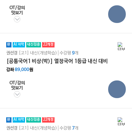
OT/강의
맛보기
완
AI 자막
내신집중
22개정
[고1]
내신(개념학습)
수강평
개
권선경
9
[공통국어1 비상(박)] 열정국어 1등급 내신 대비
강좌
89,000
원
OT/강의
맛보기
완
AI 자막
내신집중
22개정
[고1]
내신(개념학습)
수강평
개
권선경
7