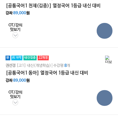
[공통국어1 천재(김종)] 열정국어 1등급 내신 대비
강좌
89,000
원
OT/강의
맛보기
완
AI 자막
내신집중
22개정
[고1]
내신(개념학습)
수강평
개
권선경
8
[공통국어1 동아] 열정국어 1등급 내신 대비
강좌
89,000
원
OT/강의
맛보기