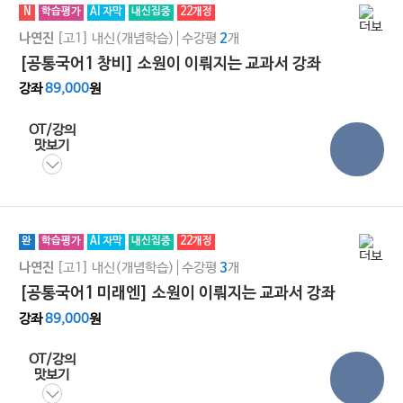
N
학습평가
AI 자막
내신집중
22개정
[고1]
내신(개념학습)
수강평
개
나연진
2
[공통국어1 창비] 소원이 이뤄지는 교과서 강좌
강좌
89,000
원
OT/강의
맛보기
완
학습평가
AI 자막
내신집중
22개정
[고1]
내신(개념학습)
수강평
개
나연진
3
[공통국어1 미래엔] 소원이 이뤄지는 교과서 강좌
강좌
89,000
원
OT/강의
맛보기