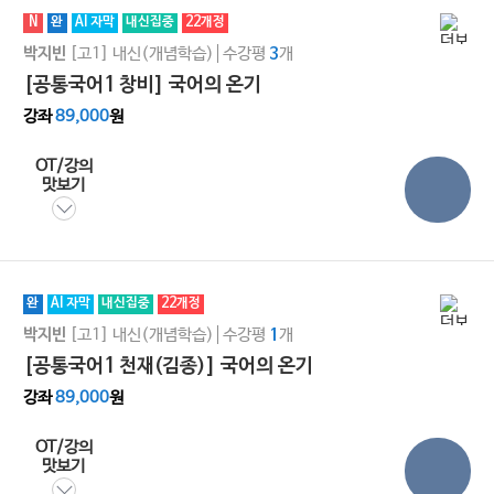
N
완
AI 자막
내신집중
22개정
[고1]
내신(개념학습)
수강평
개
박지빈
3
[공통국어1 창비] 국어의 온기
강좌
89,000
원
OT/강의
맛보기
완
AI 자막
내신집중
22개정
[고1]
내신(개념학습)
수강평
개
박지빈
1
[공통국어1 천재(김종)] 국어의 온기
강좌
89,000
원
OT/강의
맛보기