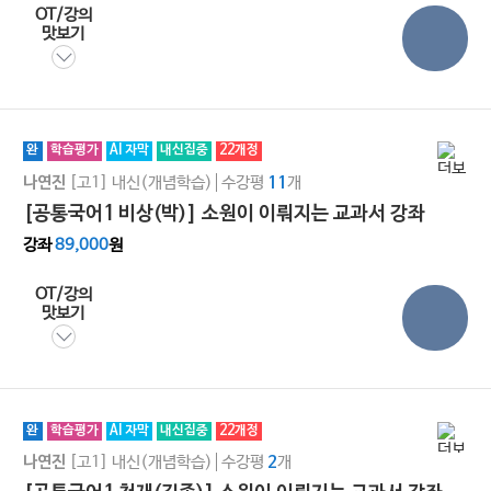
OT/강의
맛보기
완
학습평가
AI 자막
내신집중
22개정
[고1]
내신(개념학습)
수강평
개
나연진
11
[공통국어1 비상(박)] 소원이 이뤄지는 교과서 강좌
강좌
89,000
원
OT/강의
맛보기
완
학습평가
AI 자막
내신집중
22개정
[고1]
내신(개념학습)
수강평
개
나연진
2