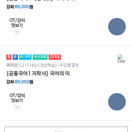
강좌
89,000
원
OT/강의
맛보기
N
완
AI 자막
내신집중
22개정
[고1]
내신(개념학습)
수강평
개
주미선
2
[공통국어1 지학사] 국어의 미
강좌
89,000
원
OT/강의
맛보기