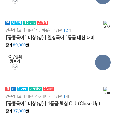
완
AI 자막
내신집중
22개정
[고1]
내신(개념학습)
수강평
개
권선경
12
[공통국어1 비상(강)] 열정국어 1등급 내신 대비
강좌
89,000
원
OT/강의
맛보기
N
완
AI 자막
내신집중
22개정
[고1]
내신(직전대비)
수강평
개
권선경
1
[공통국어1 비상(강)] 1등급 핵심 C.U.(Close Up)
강좌
37,000
원