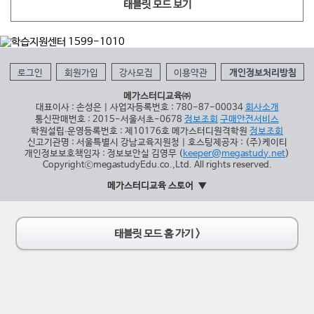
태블릿 모드 보기
로그인
회원가입
강사모집
이용약관
개인정보처리방침
메가스터디교육㈜
대표이사 : 손성은 | 사업자등록번호 : 780-87-00034
회사소개
통신판매번호 : 2015-서울서초-0678
정보조회
구매안전서비스
학원설립∙운영등록번호 : 제10176호 메가스터디원격학원
정보조회
신고기관명 : 서울특별시 강남교육지원청 | 호스팅제공자 : (주)케이티
개인정보보호책임자 : 정보보안실 김영무 (
keeper@megastudy.net
)
CopyrightⓒmegastudyEdu.co.,Ltd. All rights reserved.
메가스터디교육 스토어
태블릿 모드 홈 가기 >