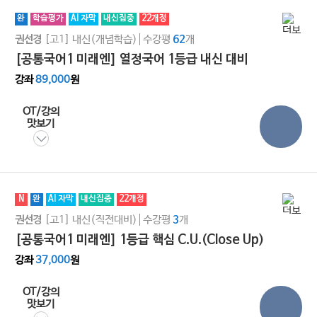
완
학습평가
AI 자막
내신집중
22개정
[고1]
내신(개념학습)
수강평
개
권선경
62
[공통국어1 미래엔] 열정국어 1등급 내신 대비
강좌
89,000
원
OT/강의
맛보기
N
완
AI 자막
내신집중
22개정
[고1]
내신(직전대비)
수강평
개
권선경
3
[공통국어1 미래엔] 1등급 핵심 C.U.(Close Up)
강좌
37,000
원
OT/강의
맛보기