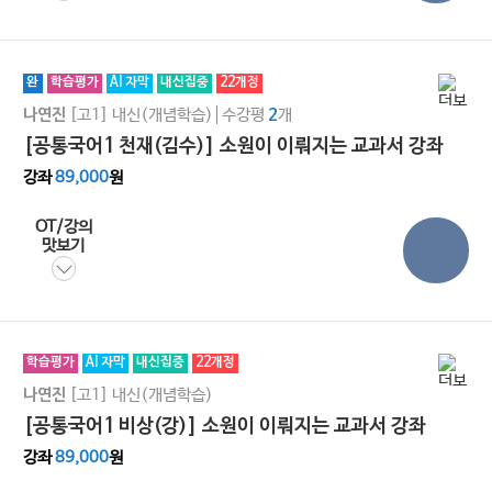
완
학습평가
AI 자막
내신집중
22개정
[고1]
내신(개념학습)
수강평
개
나연진
2
[공통국어1 천재(김수)] 소원이 이뤄지는 교과서 강좌
강좌
89,000
원
OT/강의
맛보기
학습평가
AI 자막
내신집중
22개정
[고1]
내신(개념학습)
나연진
[공통국어1 비상(강)] 소원이 이뤄지는 교과서 강좌
강좌
89,000
원