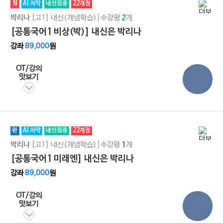
N
AI 자막
내신집중
22개정
[고1]
내신(개념학습)
수강평
개
박리나
2
[공통국어1 비상(박)] 내신은 박리나
강좌
89,000
원
OT/강의
맛보기
완
AI 자막
내신집중
22개정
[고1]
내신(개념학습)
수강평
개
박리나
1
[공통국어1 미래엔] 내신은 박리나
강좌
89,000
원
OT/강의
맛보기