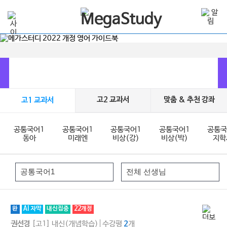
고2 교과서
맞춤 & 추천 강좌
고1 교과서
공통국어1
공통국어1
공통국어1
공통국어1
공통국
동아
미래엔
비상(강)
비상(박)
지학
완
AI 자막
내신집중
22개정
[고1]
내신(개념학습)
수강평
개
권선경
2