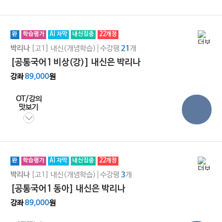
완
학습평가
AI 자막
내신집중
22개정
[고1]
내신(개념학습)
수강평
개
박리나
21
[공통국어1 비상(강)] 내신은 박리나
강좌
89,000
원
OT/강의
맛보기
완
학습평가
AI 자막
내신집중
22개정
[고1]
내신(개념학습)
수강평
개
박리나
3
[공통국어1 동아] 내신은 박리나
강좌
89,000
원