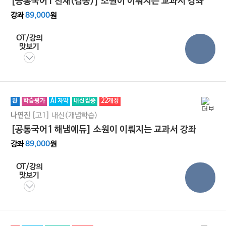
[공통국어1 천재(김종)] 소원이 이뤄지는 교과서 강좌
강좌
89,000
원
OT/강의
맛보기
완
학습평가
AI 자막
내신집중
22개정
[고1]
내신(개념학습)
나연진
[공통국어1 해냄에듀] 소원이 이뤄지는 교과서 강좌
강좌
89,000
원
OT/강의
맛보기