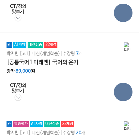
OT/강의
맛보기
완
AI 자막
내신집중
22개정
[고1]
내신(개념학습)
수강평
개
박지빈
7
[공통국어1 미래엔] 국어의 온기
강좌
89,000
원
OT/강의
맛보기
완
학습평가
AI 자막
내신집중
22개정
[고1]
내신(개념학습)
수강평
개
박지빈
20