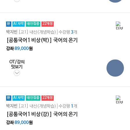
완
AI 자막
내신집중
22개정
[고1]
내신(개념학습)
수강평
개
박지빈
3
[공통국어1 비상(박)] 국어의 온기
강좌
89,000
원
OT/강의
맛보기
완
AI 자막
내신집중
22개정
[고1]
내신(개념학습)
수강평
개
박지빈
1
[공통국어1 비상(강)] 국어의 온기
강좌
89,000
원