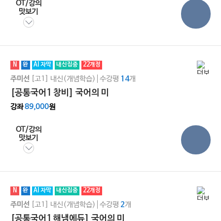
OT/강의
맛보기
N
완
AI 자막
내신집중
22개정
[고1]
내신(개념학습)
수강평
개
주미선
14
[공통국어1 창비] 국어의 미
강좌
89,000
원
OT/강의
맛보기
N
완
AI 자막
내신집중
22개정
[고1]
내신(개념학습)
수강평
개
주미선
2
[공통국어1 해냄에듀] 국어의 미