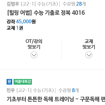
[고2·1]
수능(기초)
수강평
개
김범우
28
[힐링 어법] 수능 기출로 정복 4016
강좌
45,000
원
교재
1
권
OT/강의
교재
맛보기
맛보기
완
여름대특강
[고2·1]
수능(기초)
수강평
개
민우
8
기초부터 튼튼한 독해 트레이닝 - 구문독해 