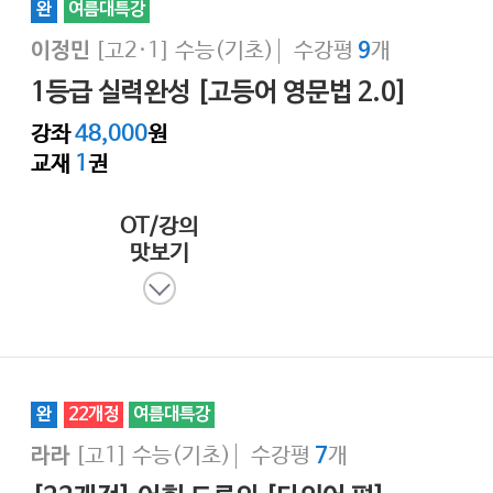
완
여름대특강
[고2·1]
수능(기초)
수강평
개
이정민
9
1등급 실력완성 [고등어 영문법 2.0]
강좌
48,000
원
교재
1
권
OT/강의
맛보기
완
22개정
여름대특강
[고1]
수능(기초)
수강평
개
라라
7