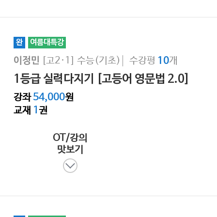
완
여름대특강
[고2·1]
수능(기초)
수강평
개
이정민
10
1등급 실력다지기 [고등어 영문법 2.0]
강좌
54,000
원
교재
1
권
OT/강의
맛보기