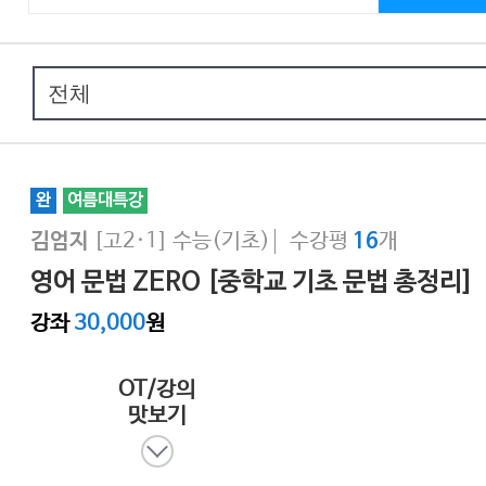
완
여름대특강
[고2·1]
수능(기초)
수강평
개
김엄지
16
영어 문법 ZERO [중학교 기초 문법 총정리]
강좌
30,000
원
OT/강의
맛보기