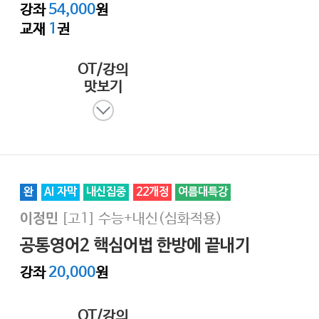
강좌
54,000
원
교재
1
권
OT/강의
맛보기
완
AI 자막
내신집중
22개정
여름대특강
[고1]
수능+내신(심화적용)
이정민
공통영어2 핵심어법 한방에 끝내기
강좌
20,000
원
OT/강의