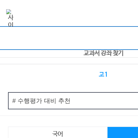
교과서 강좌 찾기
고1
국어