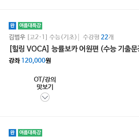
완
여름대특강
[고2·1]
수능(기초)
수강평
개
김범우
22
[힐링 VOCA] 능률보카 어원편 (수능 기출
강좌
120,000
원
OT/강의
맛보기
완
여름대특강