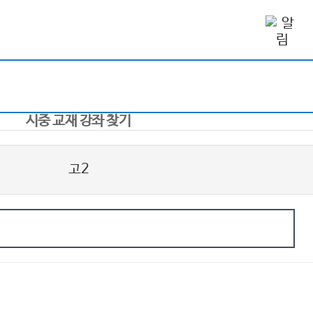
시중 교재 강좌 찾기
고2