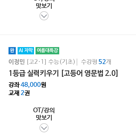
맛보기
완
AI 자막
여름대특강
[고2·1]
수능(기초)
수강평
개
이정민
52
1등급 실력키우기 [고등어 영문법 2.0]
강좌
48,000
원
교재
2
권
OT/강의
맛보기