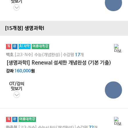
맛보기
[15개정] 생명과학l
N
완
AI 자막
여름대특강
[고3·N수]
수능(개념완성)
수강평
개
백호
17
[생명과학l] Renewal 섬세한 개념완성 (기본 기출)
강좌
160,000
원
OT/강의
맛보기
N
완
여름대특강
[고3·N수]
수능+내신(개념완성)
수강평
개
한종철
72