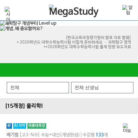
[한국교육과정평가원의 발표 자료 발췌]
* 2026학년도 대학수학능력시험 이렇게 준비하세요 – 과학탐구 영역
**2026학년도 대학수학능력시험 출제 방향 보도자료
[15개정] 물리학l
완
AI 자막
여름대특강
[고3·N수]
수능+내신(개념완성)
수강평
개
배기범
133