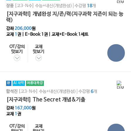
[고3·N수]
수능+내신(개념완성)
수강평
개
장풍
18
[지구과학I] 개념완성 지/존/력(지구과학 지존이 되는 능
력)
강좌
206,000
원
교재
1
권 | E-Book
1
권 | 교재+E-Book 1세트
OT/강의
교재
맛보기
맛보기
완
AI 자막
여름대특강
[고3·N수]
수능+내신(개념완성)
수강평
개
함석진
6
[지구과학l] The Secret 개념&기출
강좌
167,000
원
교재
1
권
OT/강의
교재