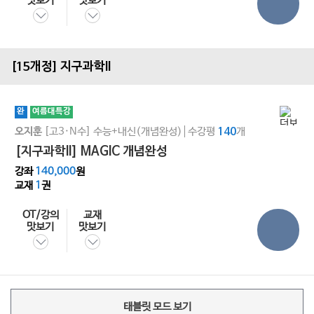
맛보기
맛보기
[15개정] 지구과학ll
완
여름대특강
[고3·N수]
수능+내신(개념완성)
수강평
개
오지훈
140
[지구과학ll] MAGIC 개념완성
강좌
140,000
원
교재
1
권
OT/강의
교재
맛보기
맛보기
태블릿 모드 보기