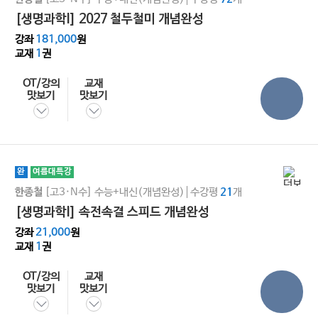
[생명과학I] 2027 철두철미 개념완성
강좌
181,000
원
교재
1
권
OT/강의
교재
맛보기
맛보기
완
여름대특강
[고3·N수]
수능+내신(개념완성)
수강평
개
한종철
21
[생명과학l] 속전속결 스피드 개념완성
강좌
21,000
원
교재
1
권
OT/강의
교재
맛보기
맛보기