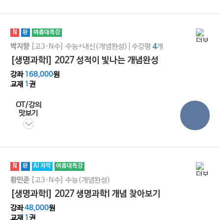
N
완
여름대특강
[고3·N수]
수능+내신(개념완성)
수강평
개
박지향
4
[생명과학I] 2027 성적이 빛나는 개념완성
강좌
168,000
원
교재
1
권
OT/강의
맛보기
N
완
AI 자막
여름대특강
[고3·N수]
수능(개념완성)
황민준
[생명과학I] 2027 생명과학I 개념 찾아보기
강좌
48,000
원
교재
1
권