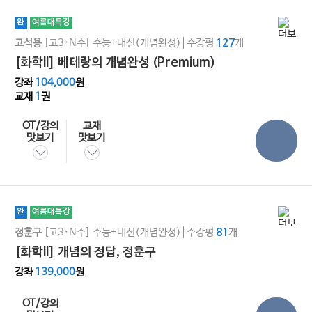
완
여름대특강
[고3·N수]
수능+내신(개념완성)
수강평
개
고석용
127
[화학ll] 베테랑의 개념완성 (Premium)
강좌
104,000
원
교재
1
권
OT/강의
교재
맛보기
맛보기
완
여름대특강
[고3·N수]
수능+내신(개념완성)
수강평
개
정훈구
81
[화학ll] 개념의 정답, 정훈구
강좌
139,000
원
OT/강의