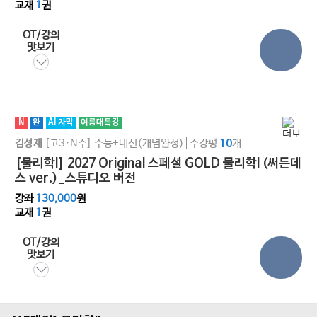
교재
1
권
OT/강의
맛보기
N
완
AI 자막
여름대특강
[고3·N수]
수능+내신(개념완성)
수강평
개
김성재
10
[물리학l] 2027 Original 스페셜 GOLD 물리학I (써든데
스 ver.)_스튜디오 버전
강좌
130,000
원
교재
1
권
OT/강의
맛보기