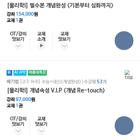
[물리학I] 필수본 개념완성 <기본부터 심화까지>
강좌
154,000
원
교재
1
권
OT/강의
교재
교재
맛보기
소개
맛보기
완
AI 자막
여름대특강
[고3·N수]
수능+내신(개념완성)
수강평
개
배기범
53
[물리학l] 개념속성 V.I.P <개념 Re-touch>
강좌
97,000
원
교재
1
권
OT/강의
교재
맛보기
맛보기