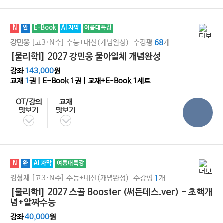
N
완
E-Book
AI 자막
여름대특강
[고3·N수]
수능+내신(개념완성)
수강평
개
강민웅
68
[물리학l] 2027 강민웅 물아일체 개념완성
강좌
143,000
원
교재
1
권 | E-Book
1
권 | 교재+E-Book 1세트
OT/강의
교재
맛보기
맛보기
N
완
AI 자막
여름대특강
[고3·N수]
수능+내신(개념완성)
수강평
개
김성재
1
[물리학l] 2027 스골 Booster (써든데스.ver) - 초핵개
념+알짜수능
강좌
40,000
원