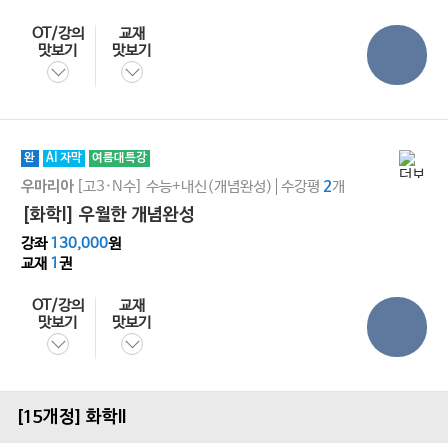
OT/강의
교재
맛보기
맛보기
완
AI 자막
여름대특강
[고3·N수]
수능+내신(개념완성)
수강평
개
우마리아
2
[화학l] 우월한 개념완성
강좌
130,000
원
교재
1
권
OT/강의
교재
맛보기
맛보기
[15개정] 화학ll