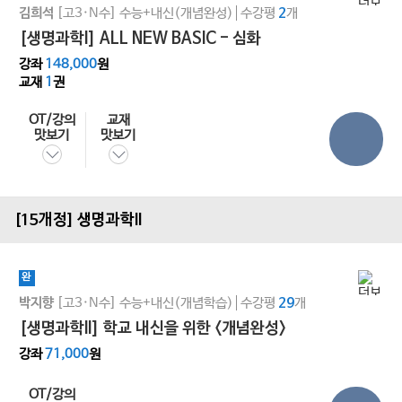
[고3·N수]
수능+내신(개념완성)
수강평
개
김희석
2
[생명과학I] ALL NEW BASIC - 심화
강좌
148,000
원
교재
1
권
OT/강의
교재
맛보기
맛보기
[15개정] 생명과학ll
완
[고3·N수]
수능+내신(개념학습)
수강평
개
박지향
29
[생명과학ll] 학교 내신을 위한 <개념완성>
강좌
71,000
원
OT/강의