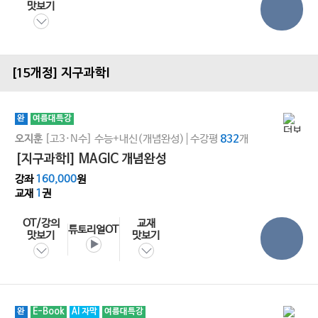
맛보기
[15개정] 지구과학l
완
여름대특강
[고3·N수]
수능+내신(개념완성)
수강평
개
오지훈
832
[지구과학I] MAGIC 개념완성
강좌
160,000
원
교재
1
권
OT/강의
교재
튜토리얼OT
맛보기
맛보기
완
E-Book
AI 자막
여름대특강