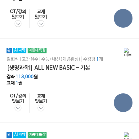
OT/강의
교재
맛보기
맛보기
완
AI 자막
여름대특강
[고3·N수]
수능+내신(개념완성)
수강평
개
김희석
1
[생명과학I] ALL NEW BASIC - 기본
강좌
113,000
원
교재
1
권
OT/강의
교재
맛보기
맛보기
완
AI 자막
여름대특강