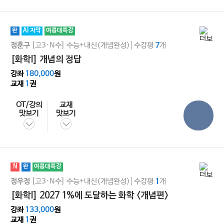
완
AI 자막
여름대특강
[고3·N수]
수능+내신(개념완성)
수강평
개
정훈구
7
[화학I] 개념의 정답
강좌
180,000
원
교재
1
권
OT/강의
교재
맛보기
맛보기
N
완
여름대특강
[고3·N수]
수능+내신(개념완성)
수강평
개
정우정
1
[화학l] 2027 1%에 도달하는 화학 <개념편>
강좌
133,000
원
교재
1
권