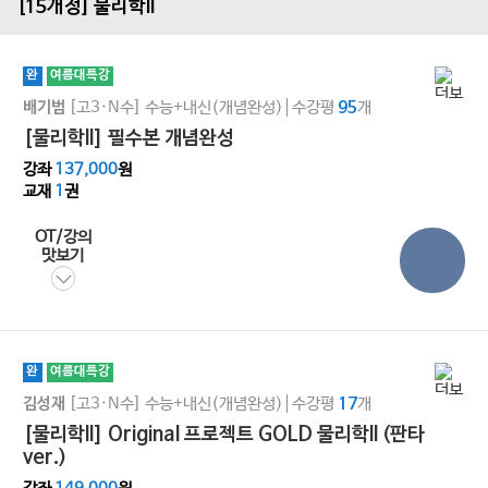
[15개정] 물리학ll
완
여름대특강
[고3·N수]
수능+내신(개념완성)
수강평
개
배기범
95
[물리학ll] 필수본 개념완성
강좌
137,000
원
교재
1
권
OT/강의
맛보기
완
여름대특강
[고3·N수]
수능+내신(개념완성)
수강평
개
김성재
17
[물리학ll] Original 프로젝트 GOLD 물리학II (판타
ver.)