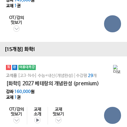
강좌
149,000
원
교재
1
권
OT/강의
맛보기
[15개정] 화학l
N
완
여름대특강
[고3·N수]
수능+내신(개념완성)
수강평
개
고석용
29
[화학l] 2027 베테랑의 개념완성 (premium)
강좌
160,000
원
교재
1
권
OT/강의
교재
교재
맛보기
소개
맛보기