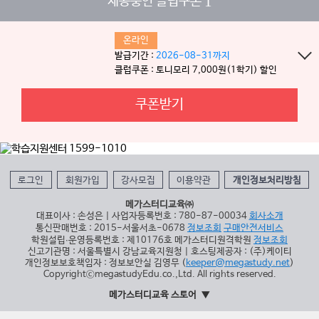
1
제공중인 클럽쿠폰
온라인
발급기간 :
2026-08-31까지
클럽쿠폰 : 토니모리 7,000원(1학기) 할인
쿠폰받기
로그인
회원가입
강사모집
이용약관
개인정보처리방침
메가스터디교육㈜
대표이사 : 손성은 | 사업자등록번호 : 780-87-00034
회사소개
통신판매번호 : 2015-서울서초-0678
정보조회
구매안전서비스
학원설립∙운영등록번호 : 제10176호 메가스터디원격학원
정보조회
신고기관명 : 서울특별시 강남교육지원청 | 호스팅제공자 : (주)케이티
개인정보보호책임자 : 정보보안실 김영무 (
keeper@megastudy.net
)
CopyrightⓒmegastudyEdu.co.,Ltd. All rights reserved.
메가스터디교육 스토어