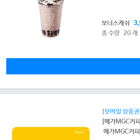
보너스캐쉬
3
총 수량 20 개
[모바일 상품권
[메가MGC커피
메가MGC커피