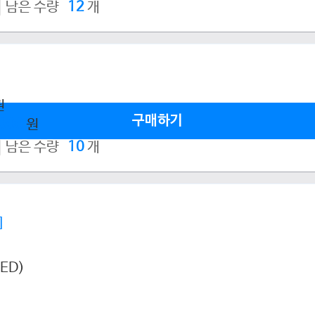
남은 수량
12
개
권
구매하기
,800
원
남은 수량
10
개
]
ED)