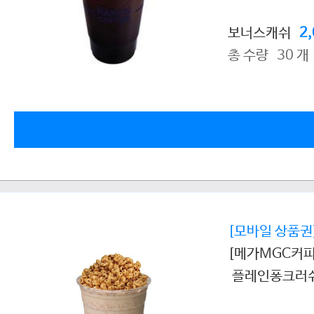
보너스캐쉬
2
총 수량 30 개
[모바일 상품권
[메가MGC커피
플레인퐁크러