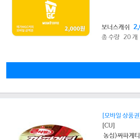
보너스캐쉬
2
총 수량 20 개
[모바일 상품권
[CU]
농심)짜파게