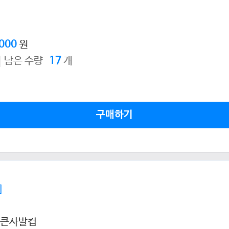
,000
원
남은 수량
17
개
구매하기
]
티큰사발컵