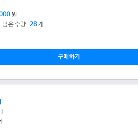
,000
원
남은 수량
28
개
구매하기
]
]
쉬