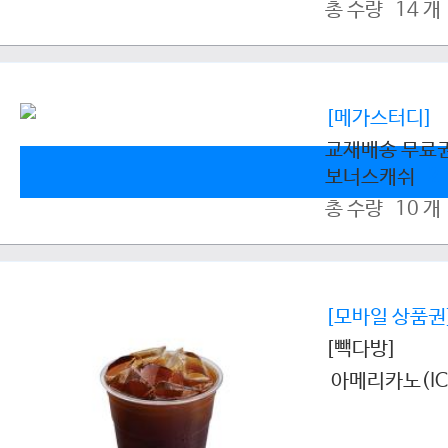
총 수량 14 개
[메가스터디]
교재배송 무료
보너스캐쉬
2
총 수량 10 개
[모바일 상품권
[빽다방]
아메리카노(IC