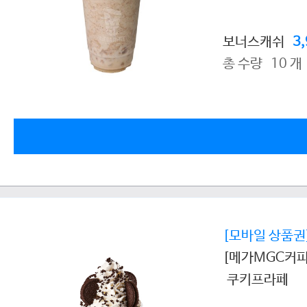
보너스캐쉬
3
총 수량 10 개
[모바일 상품권
[메가MGC커피
쿠키프라페