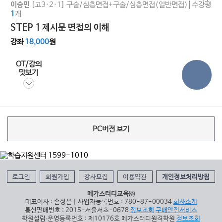
[고3·2·1]
구술/심층면접+구술/심층면접(일반면접)
수강평
이승민
개
1
STEP 1 제시문 면접의 이해
강좌
18,000
원
OT/강의
맛보기
PC버전 보기
로그인
회원가입
강사모집
이용약관
개인정보처리방침
메가스터디교육㈜
대표이사 : 손성은 | 사업자등록번호 : 780-87-00034
회사소개
통신판매번호 : 2015-서울서초-0678
정보조회
구매안전서비스
학원설립∙운영등록번호 : 제10176호 메가스터디원격학원
정보조회