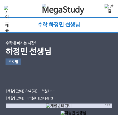
수학 하정민 선생님
수학에 빠지는 시간!
하정민 선생님
프로필
[개강]
[안내] 8/4(화) 미적분l 스페
셜쿡 1단원 개강!
[개강]
[안내] 미적분l 메인디쉬 신규
개강!
1
/
3