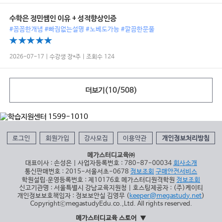
수학은 정민쌤인 이유 + 성적향상인증
#꼼꼼한개념 #빠짐없는설명 #노베도가능 #깔끔한문풀
2026-07-17 | 수강생 장*주 | 조회수 124
더보기(
10
/
508
)
로그인
회원가입
강사모집
이용약관
개인정보처리방침
메가스터디교육㈜
대표이사 : 손성은 | 사업자등록번호 : 780-87-00034
회사소개
통신판매번호 : 2015-서울서초-0678
정보조회
구매안전서비스
학원설립∙운영등록번호 : 제10176호 메가스터디원격학원
정보조회
신고기관명 : 서울특별시 강남교육지원청 | 호스팅제공자 : (주)케이티
개인정보보호책임자 : 정보보안실 김영무 (
keeper@megastudy.net
)
CopyrightⓒmegastudyEdu.co.,Ltd. All rights reserved.
메가스터디교육 스토어