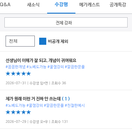
Q&A
새소식
수강평
메가캐스트
공개특강
전체 강좌
비공개 제외
선생님이 이해가 잘 되고, 개념이 귀여워요
#꼼꼼한개념 #노베도가능 #꿀잼강의 #깔끔한문풀
2026-07-31 | 수강생 임*연 | 조회수 36
제가 원래 이런 거 진짜 안 쓰는데
( 1 )
#노베도가능 #꿀잼강의 #깔끔한문풀 #친절한예시
2026-07-29 | 수강생 오*우 | 조회수 131