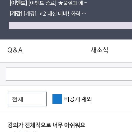
[이벤트]
[이벤트 종료] ★물질과 에너
지★ 여름방학 학습 계획 남기고, 간식
[개강]
[개강] 고2 내신 대비! 화학 반
받자!
응의 세계 베테랑의 개념완성 (진로선
택)
Q&A
새소식
비공개 제외
강의가 전체적으로 너무 아쉬워요