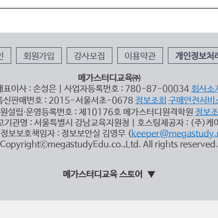
인
회원가입
강사모집
이용약관
개인정보처
메가스터디교육㈜
대표이사 : 손성은 | 사업자등록번호 : 780-87-00034
회사소
통신판매번호 : 2015-서울서초-0678
정보조회
구매안전서비
원설립∙운영등록번호 : 제10176호 메가스터디원격학원
정보
고기관명 : 서울특별시 강남교육지원청 | 호스팅제공자 : (주)케
정보보호책임자 : 정보보안실 김영무 (
keeper@megastudy.
CopyrightⓒmegastudyEdu.co.,Ltd. All rights reserved.
메가스터디교육 스토어