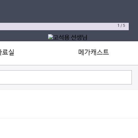
1
/
5
자료실
메가캐스트