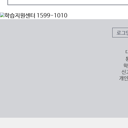
로그
학
신
개인