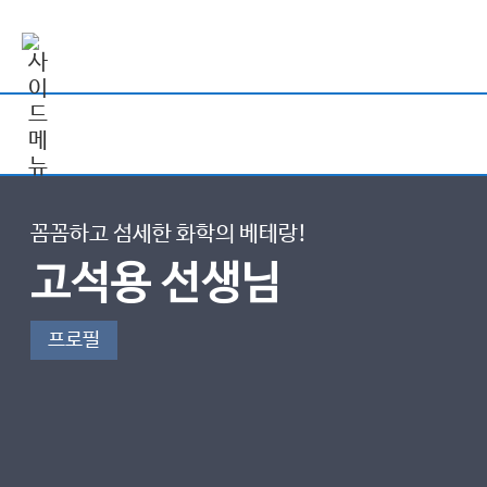
꼼꼼하고 섬세한 화학의 베테랑!
고석용 선생님
프로필