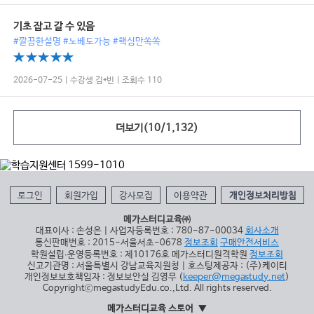
기초 잡고 갈 수 있음
#깔끔한설명 #노베도가능 #핵심만쏙쏙
2026-07-25 | 수강생 김*빈 | 조회수 110
더보기(
10
/
1,132
)
로그인
회원가입
강사모집
이용약관
개인정보처리방침
메가스터디교육㈜
대표이사 : 손성은 | 사업자등록번호 : 780-87-00034
회사소개
통신판매번호 : 2015-서울서초-0678
정보조회
구매안전서비스
학원설립∙운영등록번호 : 제10176호 메가스터디원격학원
정보조회
신고기관명 : 서울특별시 강남교육지원청 | 호스팅제공자 : (주)케이티
개인정보보호책임자 : 정보보안실 김영무 (
keeper@megastudy.net
)
CopyrightⓒmegastudyEdu.co.,Ltd. All rights reserved.
메가스터디교육 스토어