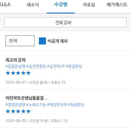
Q&A
새소식
수강평
자료실
메가캐스트
전체 강좌
비공개 제외
최고의 강의
#깔끔한설명 #실전력향상 #실전력UP #등급향상
2026-08-07 | 수강생 윤*후 | 조회수 23
아진작또선생님들을걸…
#깔끔한설명 #노베도가능 #핵심만쏙쏙 #등급향상
2026-08-05 | 수강생 이*영 | 조회수 110