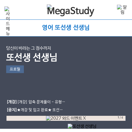
영어 또선생 선생님
당신이 바라는 그 점수까지
또선생 선생님
프로필
[개강]
[개강] 압축 문제풀이 - 유형별
문제풀이의 압축판
[공지]
★개강 및 입고 완료★ 또선생
N제, WOD
1
/
4