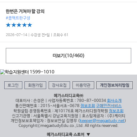
한번은 거쳐야 할 강의
#콤팩트한구성
2026-07-14 | 수강생 전*일 | 조회수 61
더보기(
10
/
460
)
로그인
회원가입
강사모집
이용약관
개인정보처리방침
메가스터디교육㈜
대표이사 : 손성은 | 사업자등록번호 : 780-87-00034
회사소개
통신판매번호 : 2015-서울서초-0678
정보조회
구매안전서비스
학원설립∙운영등록번호 : 제10176호 메가스터디원격학원
정보조회
신고기관명 : 서울특별시 강남교육지원청 | 호스팅제공자 : (주)케이티
개인정보보호책임자 : 정보보안실 김영무 (
keeper@megastudy.net
)
CopyrightⓒmegastudyEdu.co.,Ltd. All rights reserved.
메가스터디교육 스토어