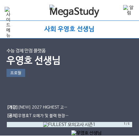
사회 우영호 선생님
수능 경제 만점 플랫폼
우영호 선생님
프로필
[개강]
[NEW] 2027 HIGHEST 고난
도 문제 풀이 [인강]
[공지]
우영호T 오메가 및 블랙 현장
사용 일정
1
/
5