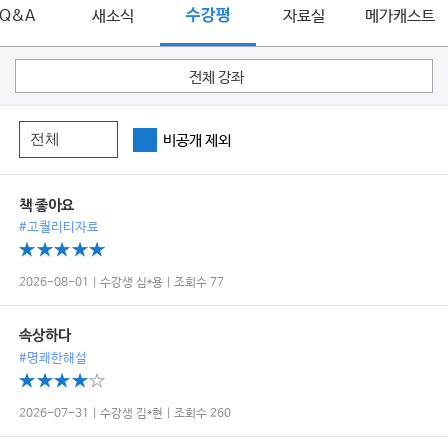
Q&A
새소식
수강평
자료실
메가캐스트
전체 강좌
비공개 제외
책 좋아요
#고퀄리티자료
2026-08-01 | 수강생 심*용 | 조회수 77
속상하다
#명쾌한해설
2026-07-31 | 수강생 김*현 | 조회수 260