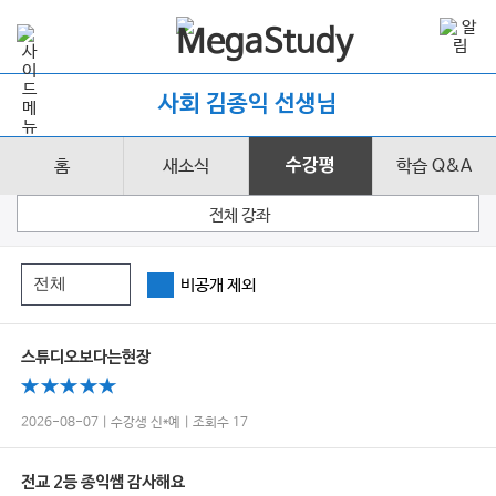
사회 김종익 선생님
홈
새소식
수강평
학습 Q&A
전체 강좌
비공개 제외
스튜디오보다는현장
2026-08-07 | 수강생 신*예 | 조회수 17
전교 2등 종익쌤 감사해요