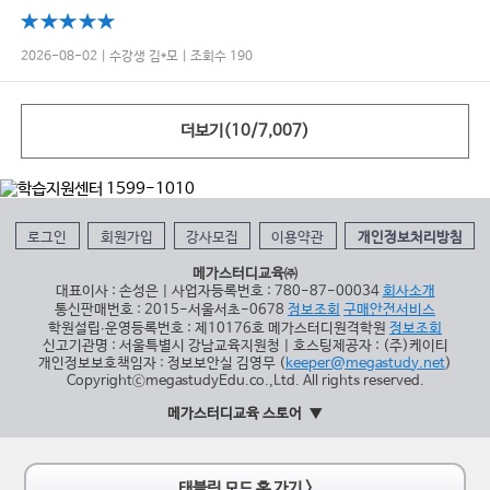
2026-08-02 | 수강생 김*모 | 조회수 190
더보기(
10
/
7,007
)
로그인
회원가입
강사모집
이용약관
개인정보처리방침
메가스터디교육㈜
대표이사 : 손성은 | 사업자등록번호 : 780-87-00034
회사소개
통신판매번호 : 2015-서울서초-0678
정보조회
구매안전서비스
학원설립∙운영등록번호 : 제10176호 메가스터디원격학원
정보조회
신고기관명 : 서울특별시 강남교육지원청 | 호스팅제공자 : (주)케이티
개인정보보호책임자 : 정보보안실 김영무 (
keeper@megastudy.net
)
CopyrightⓒmegastudyEdu.co.,Ltd. All rights reserved.
메가스터디교육 스토어
태블릿 모드 홈 가기 >