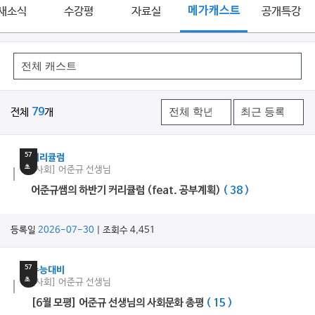
새소식
수강평
자료실
메가캐스트
공개특강
전체
79
개
19
분
57
커리큘럼
초
[사회] 어준규 선생님
어준규쌤의 하반기 커리큘럼 (feat. 공부계획)
( 38 )
등록일
2026-07-30
| 조회수 4,451
11
분
57
수능대비
초
[사회] 어준규 선생님
[6월 모평] 어준규 선생님의 사회문화 총평
( 15 )