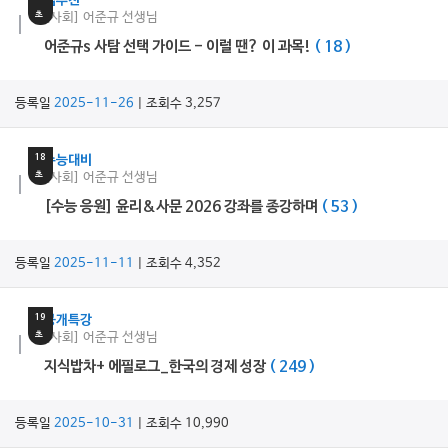
쌤추천
초
[사회] 어준규 선생님
어준규s 사탐 선택 가이드 - 이럴 땐? 이 과목!
( 18 )
등록일
2025-11-26
| 조회수 3,257
6
분
18
수능대비
초
[사회] 어준규 선생님
[수능 응원] 윤리&사문 2026 강좌를 종강하며
( 53 )
등록일
2025-11-11
| 조회수 4,352
59
분
19
공개특강
초
[사회] 어준규 선생님
지식밥차+ 에필로그_한국의 경제 성장
( 249 )
등록일
2025-10-31
| 조회수 10,990