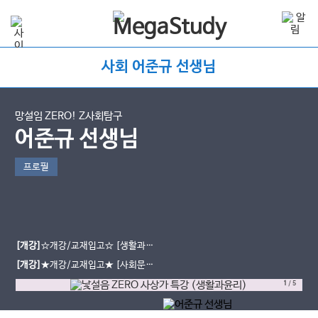
사회 어준규 선생님
망설임 ZERO! Z사회탐구
어준규 선생님
프로필
[개강]
☆개강/교재입고☆ [생활과윤
리] 2027 낯설음 ZERO! 사상가 특강
[개강]
★개강/교재입고★ [사회문화]
2027 ZERO LOADING 심화 N제 개
1
/
5
념&도표