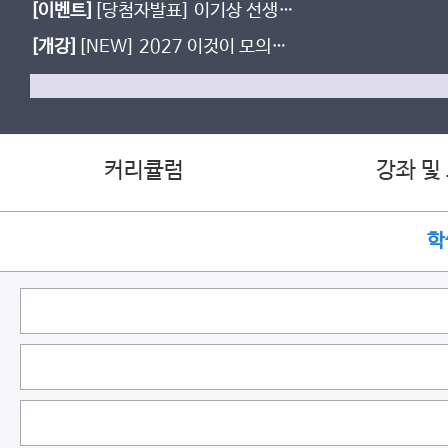
[이벤트]
[당첨자발표] 이기상 선생님
수강평 EVENT
[개강]
[NEW] 2027 이것이 모의고
사다
커리큘럼
강좌 및
학