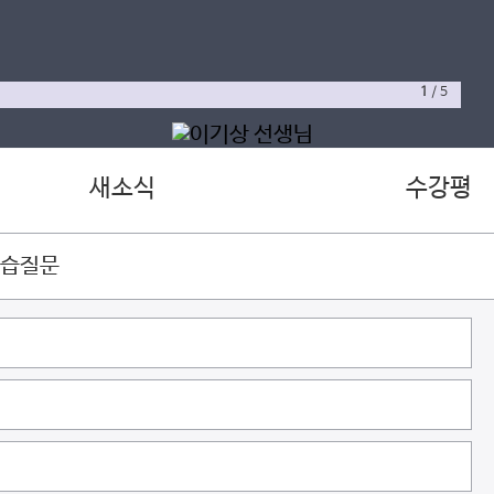
1
/
5
새소식
수강평
학습질문