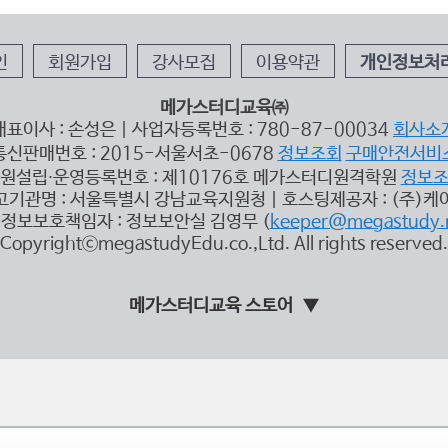
인
회원가입
강사모집
이용약관
개인정보처
메가스터디교육㈜
대표이사 : 손성은 | 사업자등록번호 : 780-87-00034
회사소
통신판매번호 : 2015-서울서초-0678
정보조회
구매안전서비
원설립∙운영등록번호 : 제10176호 메가스터디원격학원
정보
고기관명 : 서울특별시 강남교육지원청 | 호스팅제공자 : (주)케
정보보호책임자 : 정보보안실 김영무 (
keeper@megastudy.
CopyrightⓒmegastudyEdu.co.,Ltd. All rights reserved.
메가스터디교육 스토어