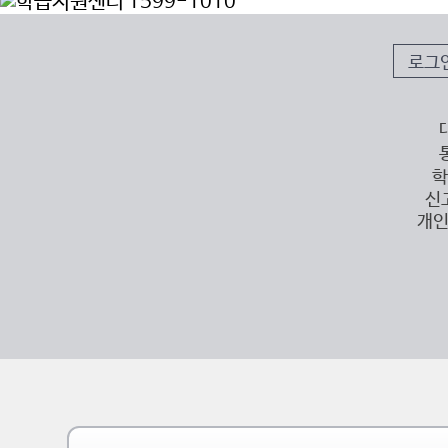
로그
학
신
개인