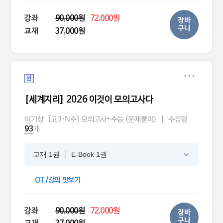
강좌
90,000원
72,000원
장바
구니
교재
37,000원
완
[세계지리] 2026 이것이 모의고사다
이기상
[고3·N수] 모의고사+수능 (문제풀이)
|
수강평
개
93
교재 1권
E-Book 1권
OT/강의 맛보기
강좌
90,000원
72,000원
장바
구니