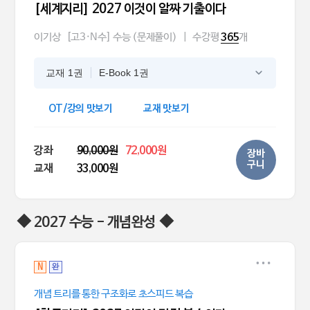
[세계지리] 2027 이것이 알짜 기출이다
이기상
[고3·N수] 수능 (문제풀이)
|
수강평
개
365
교재 1권
E-Book 1권
OT/강의 맛보기
교재 맛보기
강좌
90,000원
72,000원
장바
구니
교재
33,000원
◆ 2027 수능 - 개념완성 ◆
N
완
개념 트리를 통한 구조화로 초스피드 복습