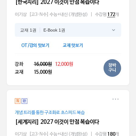
[한국지리] 2027 이것이 만점 복습이다
이기상
[고3·N수] 수능+내신 (개념완성)
|
수강평
개
172
교재 1권
E-Book 1권
OT/강의 맛보기
교재 맛보기
강좌
16,000원
12,000원
장바
구니
교재
15,000원
N
완
개념 트리를 통한 구조화로 초스피드 복습
[세계지리] 2027 이것이 만점 복습이다
이기상
[고3·N수] 수능+내신 (개념완성)
|
수강평
개
180