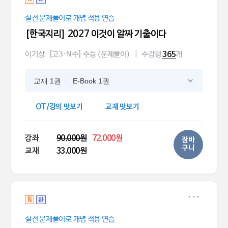
실전 문제풀이로 개념 적용 연습
[한국지리] 2027 이것이 알짜 기출이다
이기상
[고3·N수] 수능 (문제풀이)
|
수강평
개
365
교재 1권
E-Book 1권
OT/강의 맛보기
교재 맛보기
강좌
90,000원
72,000원
장바
구니
교재
33,000원
N
완
실전 문제풀이로 개념 적용 연습