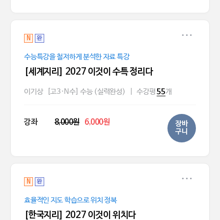
N
완
수능특강을 철저하게 분석한 자료 특강
[세계지리] 2027 이것이 수특 정리다
이기상
[고3·N수] 수능 (실력완성)
|
수강평
개
55
강좌
8,000원
6,000원
장바
구니
N
완
효율적인 지도 학습으로 위치 정복
[한국지리] 2027 이것이 위치다