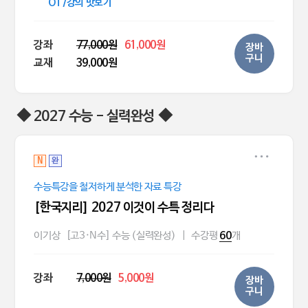
OT/강의 맛보기
강좌
77,000원
61,000원
장바
구니
교재
39,000원
◆ 2027 수능 - 실력완성 ◆
N
완
수능특강을 철저하게 분석한 자료 특강
[한국지리] 2027 이것이 수특 정리다
이기상
[고3·N수] 수능 (실력완성)
|
수강평
개
60
강좌
7,000원
5,000원
장바
구니