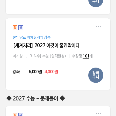
구니
N
완
줄임말로 위치&지역 정복
[세계지리] 2027 이것이 줄임말이다
이기상
[고3·N수] 수능 (실력완성)
|
수강평
개
101
강좌
6,000원
4,000원
장바
구니
◆ 2027 수능 - 문제풀이 ◆
N
완