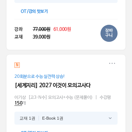
OT/강의 맛보기
강좌
77,000원
61,000원
장바
구니
교재
39,000원
N
20회분으로 수능 실전력 상승!
[세계지리] 2027 이것이 모의고사다
이기상
[고3·N수] 모의고사+수능 (문제풀이)
|
수강평
개
150
교재 1권
E-Book 1권