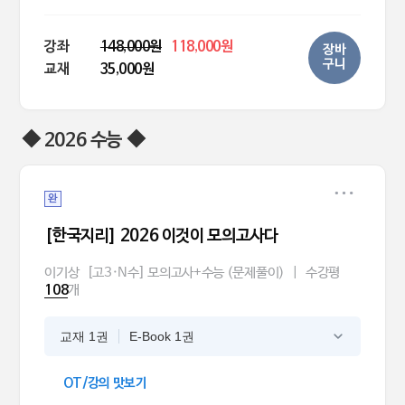
강좌
148,000원
118,000원
장바
구니
교재
35,000원
◆ 2026 수능 ◆
완
[한국지리] 2026 이것이 모의고사다
이기상
[고3·N수] 모의고사+수능 (문제풀이)
|
수강평
개
108
교재 1권
E-Book 1권
OT/강의 맛보기