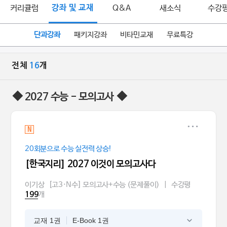
커리큘럼
강좌 및 교재
Q&A
새소식
수강
단과강좌
패키지강좌
비타민교재
무료특강
전체
16
개
◆ 2027 수능 - 모의고사 ◆
N
20회분으로 수능 실전력 상승!
[한국지리] 2027 이것이 모의고사다
이기상
[고3·N수] 모의고사+수능 (문제풀이)
|
수강평
개
199
교재 1권
E-Book 1권