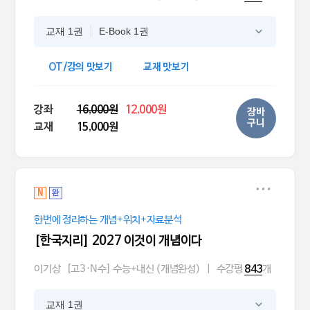
교재 1권
E-Book 1권
OT/강의 맛보기
교재 맛보기
강좌
16,000원
12,000원
장바
구니
교재
15,000원
N
완
한번에 정리하는 개념+위치+자료분석
[한국지리] 2027 이것이 개념이다
이기상
[고3·N수] 수능+내신 (개념완성)
|
수강평
개
843
교재 1권