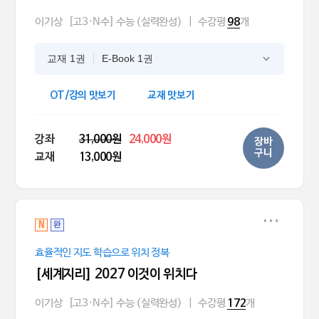
이기상
[고3·N수] 수능 (실력완성)
|
수강평
개
98
교재 1권
E-Book 1권
OT/강의 맛보기
교재 맛보기
강좌
31,000원
24,000원
장바
구니
교재
13,000원
N
완
효율적인 지도 학습으로 위치 정복
[세계지리] 2027 이것이 위치다
이기상
[고3·N수] 수능 (실력완성)
|
수강평
개
172