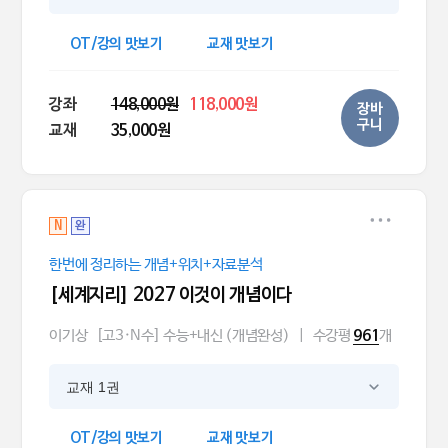
OT/강의 맛보기
교재 맛보기
강좌
148,000원
118,000원
장바
구니
교재
35,000원
N
완
한번에 정리하는 개념+위치+자료분석
[세계지리] 2027 이것이 개념이다
이기상
[고3·N수] 수능+내신 (개념완성)
|
수강평
개
961
교재 1권
OT/강의 맛보기
교재 맛보기