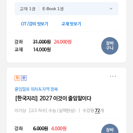
교재 1권
E-Book 1권
OT/강의 맛보기
교재 맛보기
강좌
31,000원
24,000원
장바
구니
교재
14,000원
N
완
줄임말로 위치&지역 정복
[한국지리] 2027 이것이 줄임말이다
이기상
[고3·N수] 수능 (실력완성)
|
수강평
개
72
강좌
6,000원
4,000원
장바