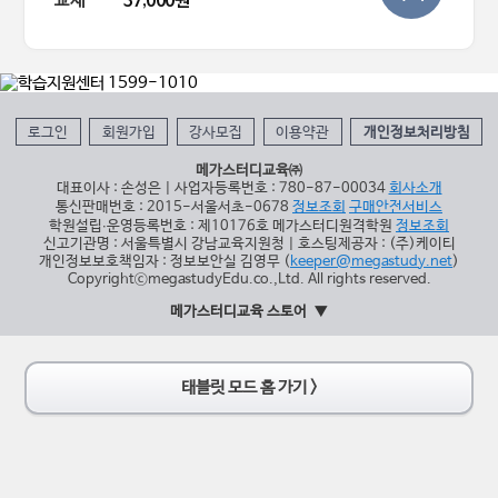
교재
37,000원
로그인
회원가입
강사모집
이용약관
개인정보처리방침
메가스터디교육㈜
대표이사 : 손성은 | 사업자등록번호 : 780-87-00034
회사소개
통신판매번호 : 2015-서울서초-0678
정보조회
구매안전서비스
학원설립∙운영등록번호 : 제10176호 메가스터디원격학원
정보조회
신고기관명 : 서울특별시 강남교육지원청 | 호스팅제공자 : (주)케이티
개인정보보호책임자 : 정보보안실 김영무 (
keeper@megastudy.net
)
CopyrightⓒmegastudyEdu.co.,Ltd. All rights reserved.
메가스터디교육 스토어
태블릿 모드 홈 가기 >