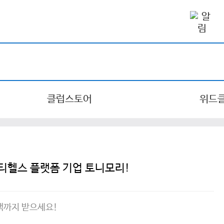
클럽스토어
위드
뷰티헬스 플랫폼 기업 토니모리!
택까지 받으세요!