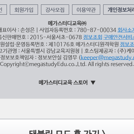
인
회원가입
강사모집
이용약관
개인정보처
메가스터디교육㈜
대표이사 : 손성은 | 사업자등록번호 : 780-87-00034
회사소
통신판매번호 : 2015-서울서초-0678
정보조회
구매안전서비
원설립∙운영등록번호 : 제10176호 메가스터디원격학원
정보
고기관명 : 서울특별시 강남교육지원청 | 호스팅제공자 : (주)케
정보보호책임자 : 정보보안실 김영무 (
keeper@megastudy.
CopyrightⓒmegastudyEdu.co.,Ltd. All rights reserved.
메가스터디교육 스토어