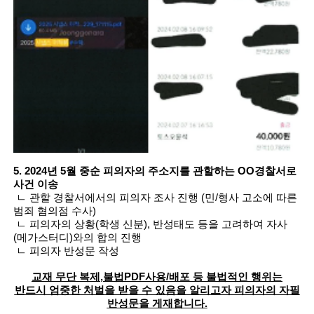
5. 2024년 5월 중순 피의자의 주소지를 관할하는 OO경찰서로
사건 이송
ㄴ
관할 경찰서에서의 피의자 조사 진행 (민/형사 고소에 따른
범죄 혐의점 수사)
ㄴ
피의자의 상황(학생 신분), 반성태도 등을 고려하여 자사
(메가스터디)와의 합의 진행
ㄴ 피의자 반성문 작성
교재 무단 복제,불법PDF사용/배포 등 불법적인 행위는
반드시 엄중한 처벌을 받을 수 있음을 알리고자 피의자의 자필
반성문을 게재합니다.