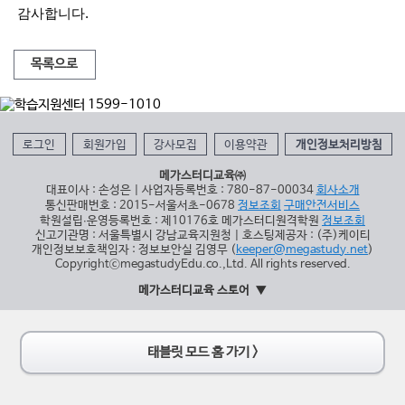
감사합니다.
목록으로
로그인
회원가입
강사모집
이용약관
개인정보처리방침
메가스터디교육㈜
대표이사 : 손성은 | 사업자등록번호 : 780-87-00034
회사소개
통신판매번호 : 2015-서울서초-0678
정보조회
구매안전서비스
학원설립∙운영등록번호 : 제10176호 메가스터디원격학원
정보조회
신고기관명 : 서울특별시 강남교육지원청 | 호스팅제공자 : (주)케이티
개인정보보호책임자 : 정보보안실 김영무 (
keeper@megastudy.net
)
CopyrightⓒmegastudyEdu.co.,Ltd. All rights reserved.
메가스터디교육 스토어
태블릿 모드 홈 가기 >