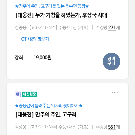
★만주의 주인, 고구려를 잇는 후속편 등장★
[대웅전] 누가 기침을 하였는가, 후삼국 시대
김종웅
[고3·2·1·N수] 수능+내신 (기초)
|
수강평
개
271
OT/강의 맛보기
강좌
19,000원
장바
구니
완
내신집중
★종웅쌤이 들려주는 역사의 뒷이야기★
[대웅전] 만주의 주인, 고구려
김종웅
[고3·2·1·N수] 수능+내신 (기초)
|
수강평
개
551