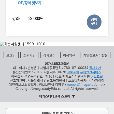
OT/강의 맛보기
강좌
23,000원
장바
구니
로그인
회원가입
강사모집
이용약관
개인정보처리방침
메가스터디교육㈜
대표이사 : 손성은 | 사업자등록번호 : 780-87-00034
회사소개
통신판매번호 : 2015-서울서초-0678
정보조회
구매안전서비스
학원설립∙운영등록번호 : 제10176호 메가스터디원격학원
정보조회
신고기관명 : 서울특별시 강남교육지원청 | 호스팅제공자 : (주)케이티
개인정보보호책임자 : 정보보안실 김영무 (
keeper@megastudy.net
)
CopyrightⓒmegastudyEdu.co.,Ltd. All rights reserved.
메가스터디교육 스토어
태블릿 모드 홈 가기 >