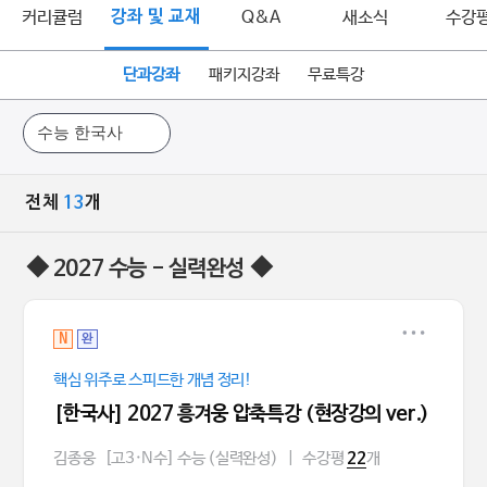
커리큘럼
강좌 및 교재
Q&A
새소식
수강
단과강좌
패키지강좌
무료특강
전체
13
개
◆ 2027 수능 - 실력완성 ◆
N
완
핵심 위주로 스피드한 개념 정리!
[한국사] 2027 흥겨웅 압축특강 (현장강의 ver.)
김종웅
[고3·N수] 수능 (실력완성)
|
수강평
개
22