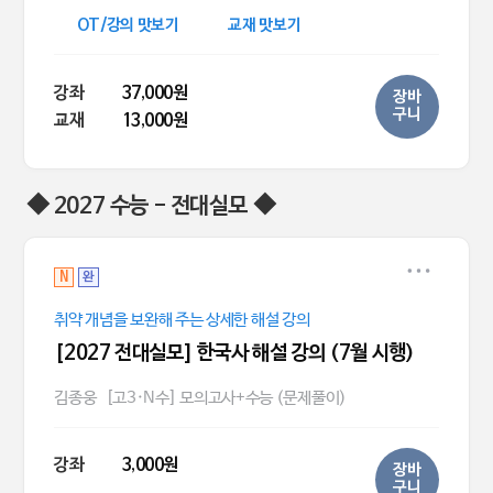
OT/강의 맛보기
교재 맛보기
강좌
37,000원
장바
구니
교재
13,000원
◆ 2027 수능 - 전대실모 ◆
N
완
취약 개념을 보완해 주는 상세한 해설 강의
[2027 전대실모] 한국사 해설 강의 (7월 시행)
김종웅
[고3·N수] 모의고사+수능 (문제풀이)
강좌
3,000원
장바
구니