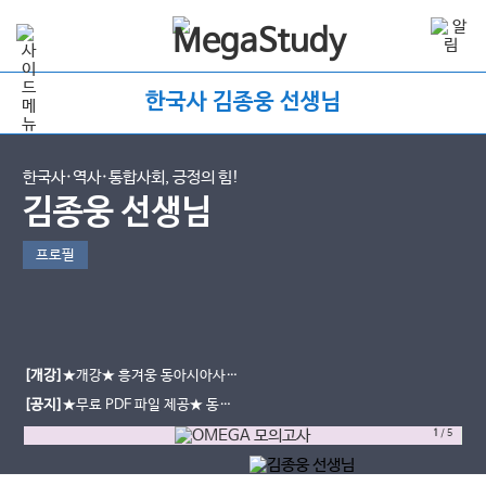
한국사 김종웅 선생님
한국사·역사·통합사회, 긍정의 힘!
김종웅 선생님
프로필
[개강]
★개강★ 흥겨웅 동아시아사/
세계사 압축 특강 개강 안내
[공지]
★무료 PDF 파일 제공★ 동아
시아사/세계사 기출문제집 PDF 다운
1
/
5
받는 방법