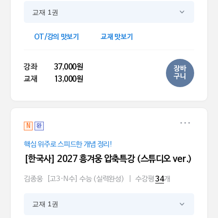
교재 1권
OT/강의 맛보기
교재 맛보기
강좌
37,000원
장바
구니
교재
13,000원
N
완
핵심 위주로 스피드한 개념 정리!
[한국사] 2027 흥겨웅 압축특강 (스튜디오 ver.)
김종웅
[고3·N수] 수능 (실력완성)
|
수강평
개
34
교재 1권