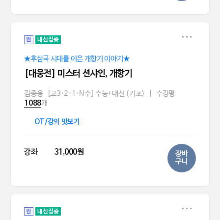
완
내신집중
★후삼국 시대를 이은 개항기 이야기★
[대웅전] 미스터 션샤인, 개항기
김종웅
[고3·2·1·N수] 수능+내신 (기초)
|
수강평
개
1088
OT/강의 맛보기
강좌
31,000원
장바
구니
완
내신집중