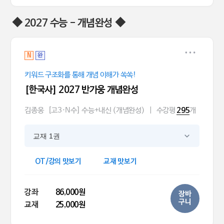
◆ 2027 수능 - 개념완성 ◆
N
완
키워드 구조화를 통해 개념 이해가 쏙쏙!
[한국사] 2027 반가웅 개념완성
김종웅
[고3·N수] 수능+내신 (개념완성)
|
수강평
개
295
교재 1권
OT/강의 맛보기
교재 맛보기
강좌
86,000원
장바
구니
교재
25,000원