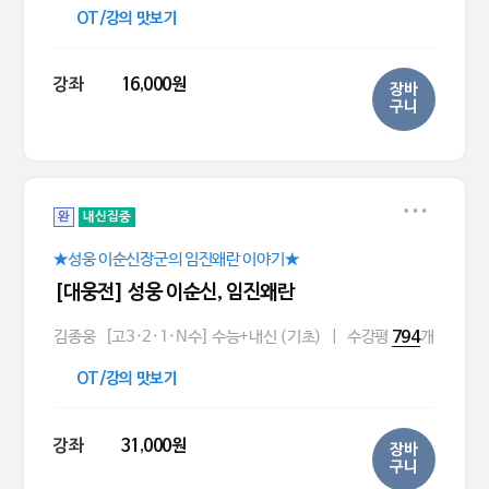
OT/강의 맛보기
강좌
16,000원
장바
구니
완
내신집중
★성웅 이순신장군의 임진왜란 이야기★
[대웅전] 성웅 이순신, 임진왜란
김종웅
[고3·2·1·N수] 수능+내신 (기초)
|
수강평
개
794
OT/강의 맛보기
강좌
31,000원
장바
구니