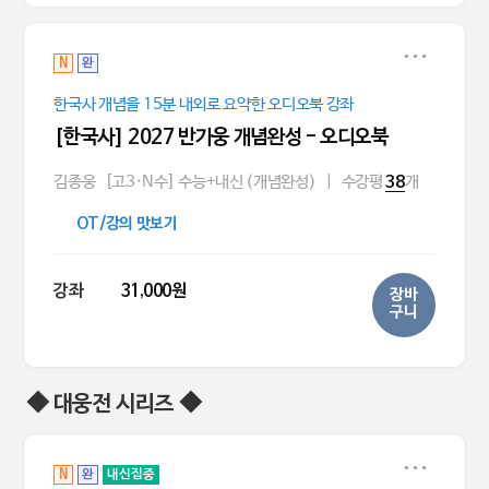
N
완
한국사 개념을 15분 내외로 요약한 오디오북 강좌
[한국사] 2027 반가웅 개념완성 - 오디오북
김종웅
[고3·N수] 수능+내신 (개념완성)
|
수강평
개
38
OT/강의 맛보기
강좌
31,000원
장바
구니
◆ 대웅전 시리즈 ◆
N
완
내신집중