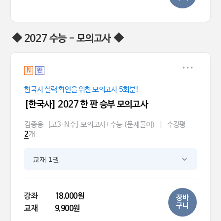
◆ 2027 수능 - 모의고사 ◆
N
완
한국사 실력 확인을 위한 모의고사 5회분!
[한국사] 2027 한 판 승부 모의고사
김종웅
[고3·N수] 모의고사+수능 (문제풀이)
|
수강평
개
2
교재 1권
강좌
18,000원
장바
구니
교재
9,900원