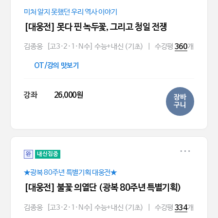
미처 알지 못했던 우리 역사 이야기
[대웅전] 못다 핀 녹두꽃, 그리고 청일 전쟁
김종웅
[고3·2·1·N수] 수능+내신 (기초)
|
수강평
개
360
OT/강의 맛보기
강좌
26,000원
장바
구니
완
내신집중
★광복 80주년 특별기획 대웅전★
[대웅전] 불꽃 의열단 (광복 80주년 특별기획)
김종웅
[고3·2·1·N수] 수능+내신 (기초)
|
수강평
개
334