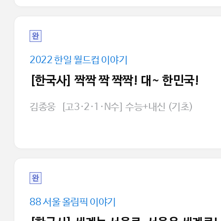
완
2022 한일 월드컵 이야기
[한국사] 짝짝 짝 짝짝! 대~ 한민국!
김종웅
[고3·2·1·N수] 수능+내신 (기초)
완
88 서울 올림픽 이야기