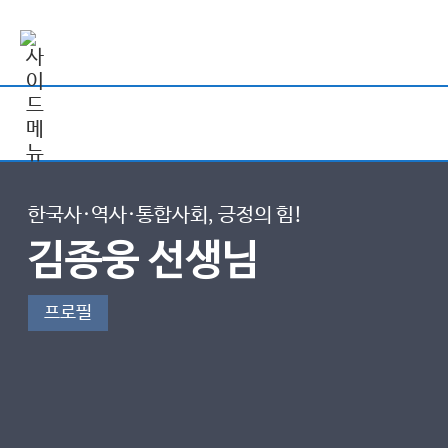
한국사·역사·통합사회, 긍정의 힘!
김종웅 선생님
프로필