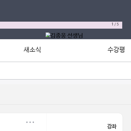
1
/
5
새소식
수강평
강좌