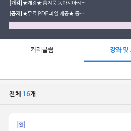
[개강]
★개강★ 흥겨웅 동아시아사/
세계사 압축 특강 개강 안내
[공지]
★무료 PDF 파일 제공★ 동아
시아사/세계사 기출문제집 PDF 다운
받는 방법
커리큘럼
강좌 및
전체
16
개
완