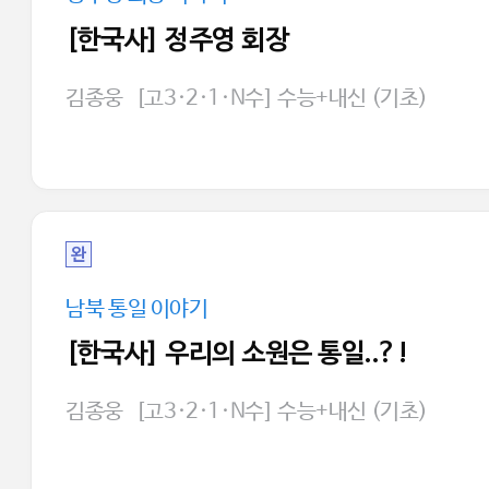
[한국사] 정주영 회장
김종웅
[고3·2·1·N수] 수능+내신 (기초)
완
남북 통일 이야기
[한국사] 우리의 소원은 통일..?!
김종웅
[고3·2·1·N수] 수능+내신 (기초)