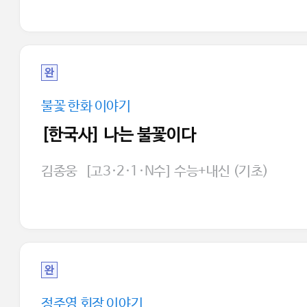
완
불꽃 한화 이야기
[한국사] 나는 불꽃이다
김종웅
[고3·2·1·N수] 수능+내신 (기초)
완
정주영 회장 이야기