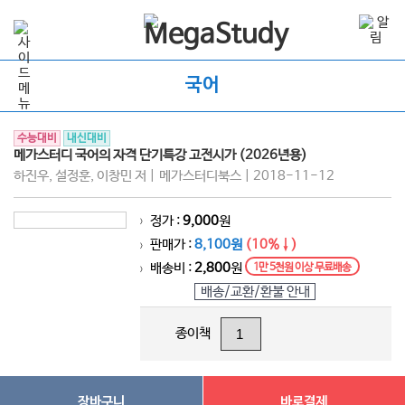
국어
수능대비
내신대비
메가스터디 국어의 자격 단기특강 고전시가 (2026년용)
하진우, 설정훈, 이창민 저 | 메가스터디북스 | 2018-11-12
정가 :
9,000
원
>
판매가 :
8,100원
(10%↓)
>
배송비 :
2,800
원
1만 5천원 이상 무료배송
>
배송/교환/환불 안내
종이책
장바구니
바로결제