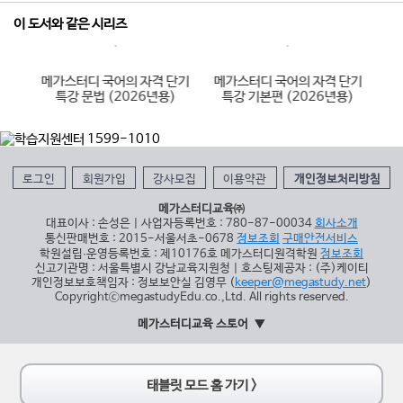
이 도서와 같은 시리즈
단기
메가스터디 국어의 자격 단기
메가스터디 국어의 자격 단기
메
용)
특강 문법 (2026년용)
특강 기본편 (2026년용)
로그인
회원가입
강사모집
이용약관
개인정보처리방침
메가스터디교육㈜
대표이사 : 손성은 | 사업자등록번호 : 780-87-00034
회사소개
통신판매번호 : 2015-서울서초-0678
정보조회
구매안전서비스
학원설립∙운영등록번호 : 제10176호 메가스터디원격학원
정보조회
신고기관명 : 서울특별시 강남교육지원청 | 호스팅제공자 : (주)케이티
개인정보보호책임자 : 정보보안실 김영무 (
keeper@megastudy.net
)
CopyrightⓒmegastudyEdu.co.,Ltd. All rights reserved.
메가스터디교육 스토어
태블릿 모드 홈 가기 >