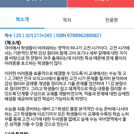
책소개
목차
한줄평
쪽수 120 | 크기 215*285 | ISBN 9788962800821
<책 소개>
국어에서 학생들이 어려워하는 영역의 하나가 고전 시가이다. 고전 시가에
서는 기본적인 문학 감상 원리와 함께 고어 표기나 세부 갈래에 대한 지식
을 바탕으로 한 문항이 자주 출제되는데 이러한 특성 때문에 문제 풀이의
어려움을 호소하는 학생들이 많다.
이러한 어려움을 효율적으로 해결할 수 있도록 이 교재에서는 수능 및 고
1,2,3학년 전국 모의고사에서 출제된 고전 시가 문제를 철저히 분석하여
감상 원리와 갈래별 개념을 정리하고 기출 문제를 엄선하여 11강 분량으
로 정리하였다. 그리고 학생들이 쉽고 체계적으로 학습 내용을 정리할 수
있도록 단계별 구성으로 교재를 개발하였으며, 작품과 문제에 대한 상세한
해설을 제공하여 알찬 학습이 가능하도록 하였다.
수능을 처음 준비하는 예비 고1학생은 물론 본격적인 수능 준비에 나서야
하는 고3 학생들에 이르기까지 모든 학생들이 이 교재에 수록된 학습 노하
우를 통해 고전 시가에 대한 두려움을 없애고 실제 수능 국어영역에서 좋
은 성적을 거둘 수 있을 것으로 믿는다.