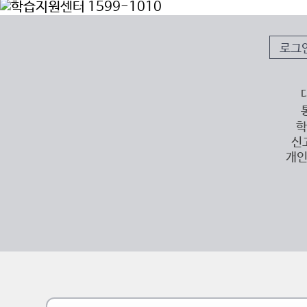
로그
학
신
개인
이전