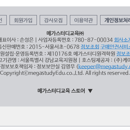
인
회원가입
강사모집
이용약관
개인정보처
메가스터디교육㈜
대표이사 : 손성은 | 사업자등록번호 : 780-87-00034
회사소
통신판매번호 : 2015-서울서초-0678
정보조회
구매안전서비
원설립∙운영등록번호 : 제10176호 메가스터디원격학원
정보
고기관명 : 서울특별시 강남교육지원청 | 호스팅제공자 : (주)케
정보보호책임자 : 정보보안실 김영무 (
keeper@megastudy.
CopyrightⓒmegastudyEdu.co.,Ltd. All rights reserved.
메가스터디교육 스토어