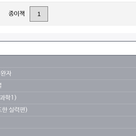
종이책
+완자
셜
과학1)
드한 실력편)