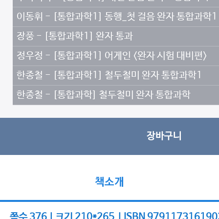
이동휘 - [통합과학1] 동행_첫 걸음 완자 통합과학1
장풍 - [통합과학1] 완자 통과
정우정 - [통합과학1] 어게인 <완자 시험 대비편>
한종철 - [통합과학1] 철두철미 완자 통합과학1
한종철 - [통합과학] 철두철미 완자 통합과학
장바구니
책소개
쪽수 376 | 크기 210*265 | ISBN 979117316190