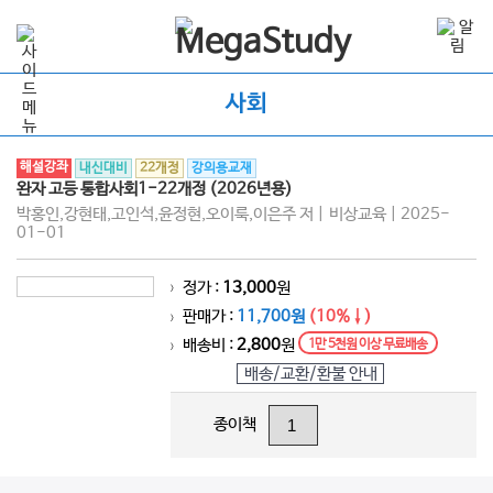
사회
해설강좌
내신대비
22개정
강의용교재
완자 고등 통합사회1-22개정 (2026년용)
박홍인,강현태,고인석,윤정현,오이룩,이은주 저 | 비상교육 | 2025-
01-01
정가 :
13,000
원
>
판매가 :
11,700원
(10%↓)
>
배송비 :
2,800
원
1만 5천원 이상 무료배송
>
배송/교환/환불 안내
종이책