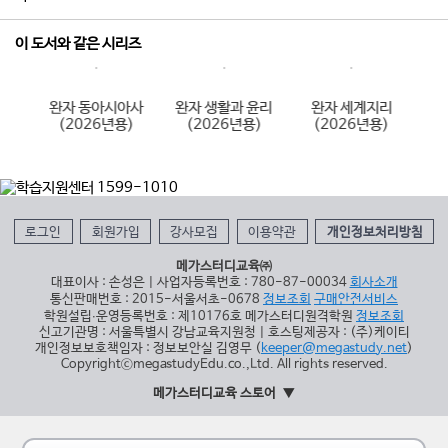
이 도서와 같은 시리즈
사
완자 동아시아사
완자 생활과 윤리
완자 세계지리
)
(2026년용)
(2026년용)
(2026년용)
로그인
회원가입
강사모집
이용약관
개인정보처리방침
메가스터디교육㈜
대표이사 : 손성은 | 사업자등록번호 : 780-87-00034
회사소개
통신판매번호 : 2015-서울서초-0678
정보조회
구매안전서비스
학원설립∙운영등록번호 : 제10176호 메가스터디원격학원
정보조회
신고기관명 : 서울특별시 강남교육지원청 | 호스팅제공자 : (주)케이티
개인정보보호책임자 : 정보보안실 김영무 (
keeper@megastudy.net
)
CopyrightⓒmegastudyEdu.co.,Ltd. All rights reserved.
메가스터디교육 스토어