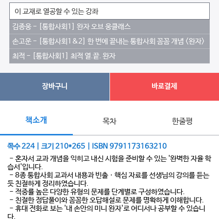
이 교재로 열공할 수 있는 강좌
김종웅 - [통합사회1] 완자 오브 웅클래스
손고운 - [통합사회1&2] 한 번에 끝내는 통합사회 꼼꼼 개념 <완자>
최적 - [통합사회1] 최적 열.끝. 완자
장바구니
바로결제
책소개
목차
한줄평
쪽수 224 | 크기 210*265 | ISBN 9791173163210
- 혼자서 교과 개념을 익히고 내신 시험을 준비할 수 있는 '완벽한 자율 학
습서'입니다.
- 8종 통합사회 교과서 내용과 빈출ㆍ핵심 자료를 선생님의 강의를 듣는
듯 친절하게 정리하였습니다.
- 적중률 높은 다양한 유형의 문제를 단계별로 구성하였습니다.
- 친절한 정답풀이와 꼼꼼한 오답해설로 문제를 명확하게 이해합니다.
- 휴대 전화로 보는 '내 손안의 미니 완자'로 어디서나 공부할 수 있습니
다.