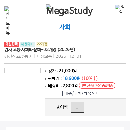
사회
해설강좌
내신대비
22개정
완자 고등 사회와 문화-22개정 (2026년)
김현진,조수용 저 | 비상교육 | 2025-12-01
정가 :
21,000
원
>
판매가 :
18,900원
(10%↓)
>
배송비 :
2,800
원
1만 5천원 이상 무료배송
>
배송/교환/환불 안내
종이책