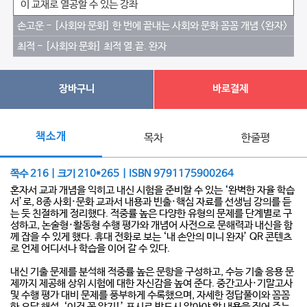
이 교재로 열공할 수 있는 강좌
손고운 - [사회와 문화] 한 번에 끝내는 사회와 문화 꼼꼼 개념 <완자>
최적 - [사회와 문화] 최적 열.끝. 완자
장바구니
바로결제
책소개
목차
한줄평
쪽수 216 | 크기 210*265 | ISBN 9791175900264
혼자서 교과 개념을 익히고 내신 시험을 준비할 수 있는 ‘완벽한 자율 학습
서’로, 8종 사회·문화 교과서 내용과 빈출·핵심 자료를 선생님 강의를 듣
는 듯 친절하게 정리했다. 적중률 높은 다양한 유형의 문제를 단계별로 구
성하고, 논술형·활동형 수행 평가와 개념어 사전으로 문해력과 내신을 함
께 잡을 수 있게 했다. 휴대 전화로 보는 ‘내 손안의 미니 완자’ QR 콘텐츠
로 언제 어디서나 학습을 이어 갈 수 있다.
내신 기출 문제를 분석해 적중률 높은 문항을 구성하고, 수능 기출 응용 문
제까지 제공해 상위 시험에 대한 자신감을 높여 준다. 중간고사·기말고사
및 수행 평가 대비 문제를 풍부하게 수록했으며, 자세한 정답풀이와 꼼꼼
한 오답 해설, ‘이건 꼭 암기!’ 표시로 반드시 알아야 할 내용을 짚어 주는