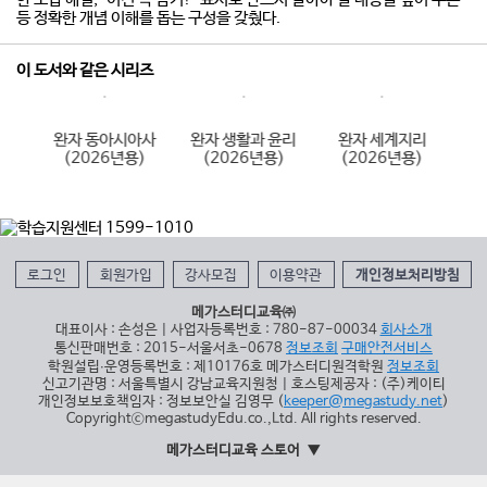
등 정확한 개념 이해를 돕는 구성을 갖췄다.
이 도서와 같은 시리즈
사
완자 동아시아사
완자 생활과 윤리
완자 세계지리
)
(2026년용)
(2026년용)
(2026년용)
로그인
회원가입
강사모집
이용약관
개인정보처리방침
메가스터디교육㈜
대표이사 : 손성은 | 사업자등록번호 : 780-87-00034
회사소개
통신판매번호 : 2015-서울서초-0678
정보조회
구매안전서비스
학원설립∙운영등록번호 : 제10176호 메가스터디원격학원
정보조회
신고기관명 : 서울특별시 강남교육지원청 | 호스팅제공자 : (주)케이티
개인정보보호책임자 : 정보보안실 김영무 (
keeper@megastudy.net
)
CopyrightⓒmegastudyEdu.co.,Ltd. All rights reserved.
메가스터디교육 스토어