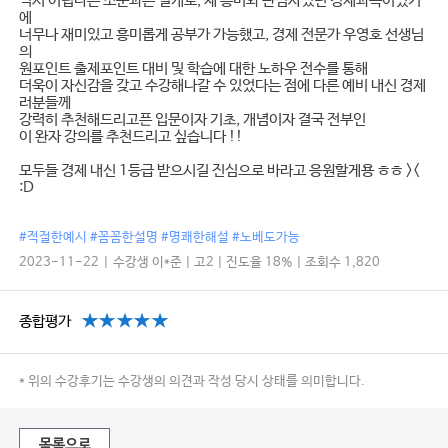
역시 어렵다는 소문과는 별개로, 제 흥미와 관심사였던 경제과목이었기
에
너무나 재미있고 흥미롭게 공부가 가능했고, 경제 전문가 우영호 선생님
의
원포인트 출제포인트 대비 및 학습에 대한 노하우 전수를 통해
더욱이 자신감을 갖고 수강해나갈 수 있었다는 점에 다른 예비 내신 경제
러분들께
강력히 추천해드리고픈 입문이자 기초, 개념이자 결국 전부인
이 완자 강의를 추천드리고 싶습니다 !!
모두들 경제 내신 1등급 받으시길 진심으로 바라고 응원할게용 ㅎㅎ ><
:D
#적절한예시 #꼼꼼한설명 #명쾌한해설 #노베도가능
2023-11-22 | 수강생 이*준 | 고2 | 진도율 18% | 조회수 1,820
종합평가
* 위의 수강후기는 수강생의 의견과 작성 당시 상태를 의미합니다.
목록으로