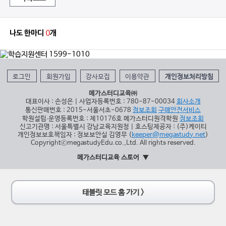
나도 한마디
0
개
로그인
회원가입
강사모집
이용약관
개인정보처리방침
메가스터디교육㈜
대표이사 : 손성은 | 사업자등록번호 : 780-87-00034
회사소개
통신판매번호 : 2015-서울서초-0678
정보조회
구매안전서비스
학원설립∙운영등록번호 : 제10176호 메가스터디원격학원
정보조회
신고기관명 : 서울특별시 강남교육지원청 | 호스팅제공자 : (주)케이티
개인정보보호책임자 : 정보보안실 김영무 (
keeper@megastudy.net
)
CopyrightⓒmegastudyEdu.co.,Ltd. All rights reserved.
메가스터디교육 스토어
태블릿 모드 홈 가기 >