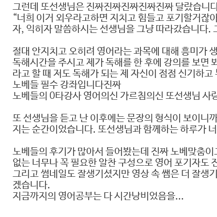
그런데 또선생님은 진짜진짜진짜진짜진짜 달랐습니다.
“너희 이거 외우라고하면 지치고 힘들고 포기할거잖아.
자, 익히자 말씀하시는 선생님을 그냥 따라갔습니다. 
절대 안지치고 오히려 영어라는 과목에 대해 흥미가 
독해시간을 주시고 제가 독해를 한 후에 강의를 보면 
라고 할 때 저도 독해가 되는 제 자신이 점점 신기하
노베들 필수 강좌입니다진짜
노베들의 0타강사 영어의신 가르침의신 또선생님 사
또 선생님을 듣고 난 이후에는 문장의 형식이 보이니까
지는 순간이었습니다. 또선생님과 함께하는 하루가 너
노베들의 후기가 많아서 들어봤는데 진짜 노베맞춤이고
없는 너무나 꼭 필요한 알찬 구성으로 영어 포기자도 진
그리고 썸네일도 잘생기셨지만 영상 속 쌤은 더 잘생기
겠습니다.
지금까지의 영어공부는 다 시간낭비었음을...