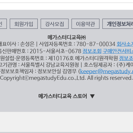
인
회원가입
강사모집
이용약관
개인정보처
메가스터디교육㈜
대표이사 : 손성은 | 사업자등록번호 : 780-87-00034
회사소
통신판매번호 : 2015-서울서초-0678
정보조회
구매안전서비
원설립∙운영등록번호 : 제10176호 메가스터디원격학원
정보
고기관명 : 서울특별시 강남교육지원청 | 호스팅제공자 : (주)케
정보보호책임자 : 정보보안실 김영무 (
keeper@megastudy.
CopyrightⓒmegastudyEdu.co.,Ltd. All rights reserved.
메가스터디교육 스토어