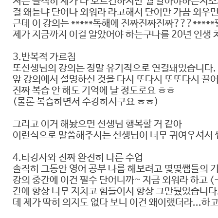
저는 솔직히 제가 다 모르긴하지만 뭘 알아야하는지
걸 왜듣냐 단어나 외워라 라고해서 단어만 가끔 외우
근데 이 강의는 *****독해에 진짜진짜진짜???***
제가 지금까지 이걸 알았어야 하는구나를 20년 인생
3.반복적 가르침
또선생님의 강의는 정말 유기적으로 연결돼있습니다.
앞 강의에서 설명하신 것을 다시 또다시 또또다시 끌
진짜 복습 안 해도 기억에 날 정도로요 ㅎㅎ
(물론 복습하면서 수강하시구요 ㅎㅎ)
그리고 이거 해놨으면 선생님 행복할 거 같아
이런식으로 말씀해주시는 선생님이 너무 귀여우셔서 
4.타강사와 진짜 완전히 다른 수업
솔직히 그동안 영어 공부 나름 해보려고 몇몇쌤들의 
강의 중간에 이건 필수 단어니까~ 지금 외워라 하고 
간에 항상 너무 지치고 힘들어서 항상 그만뒀었습니다
데 제가 딱히 의지도 없다 보니 이건 왜이랬더라...하