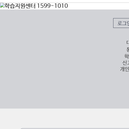
로그
학
신
개인