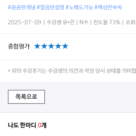
#꼼꼼한개념 #깔끔한설명 #노베도가능 #핵심만쏙쏙
2025-07-09 | 수강생 유*은 | N수 | 진도율 73% | 조회
종합평가
* 위의 수강후기는 수강생의 의견과 작성 당시 상태를 의미
목록으로
나도 한마디
0
개