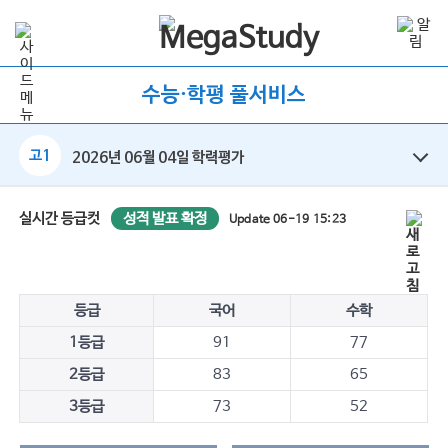
수능·학평 풀서비스
고1
2026년 06월 04일 학력평가
성적 발표 확정
실시간 등급컷
Update 06-19 15:23
등급
국어
수학
1등급
91
77
2등급
83
65
3등급
73
52