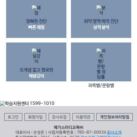
정확한 진단
취약 영역 파악 진단
빠른 채점
성적 분석
오개념 없고 명료한
해설강의
과목별/문항별
정답 & 정답률
로그인
회원가입
강사모집
이용약관
개인정보처리방침
메가스터디교육㈜
대표이사 : 손성은 | 사업자등록번호 : 780-87-00034
회사소개