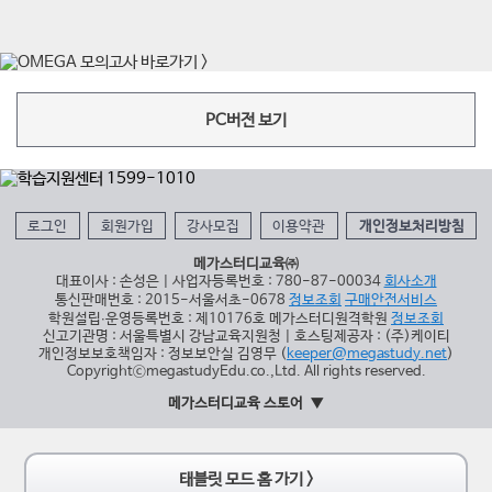
PC버전 보기
로그인
회원가입
강사모집
이용약관
개인정보처리방침
메가스터디교육㈜
대표이사 : 손성은 | 사업자등록번호 : 780-87-00034
회사소개
통신판매번호 : 2015-서울서초-0678
정보조회
구매안전서비스
학원설립∙운영등록번호 : 제10176호 메가스터디원격학원
정보조회
신고기관명 : 서울특별시 강남교육지원청 | 호스팅제공자 : (주)케이티
개인정보보호책임자 : 정보보안실 김영무 (
keeper@megastudy.net
)
CopyrightⓒmegastudyEdu.co.,Ltd. All rights reserved.
메가스터디교육 스토어
태블릿 모드 홈 가기 >