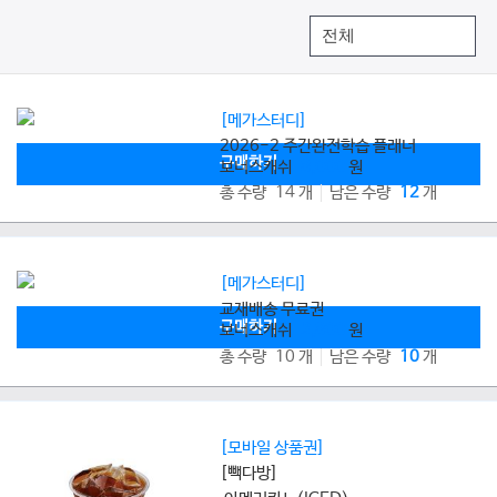
[메가스터디]
2026-2 주간완전학습 플래너
구매하기
보너스캐쉬
8,000
원
총 수량 14 개
남은 수량
12
개
[메가스터디]
교재배송 무료권
구매하기
보너스캐쉬
2,800
원
총 수량 10 개
남은 수량
10
개
[모바일 상품권]
[빽다방]