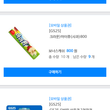
[모바일 상품권]
[GS25]
크라운)마이쮸(사과)800
보너스캐쉬
800
원
총 수량 10 개
남은 수량
9
개
구매하기
[모바일 상품권]
[GS25]