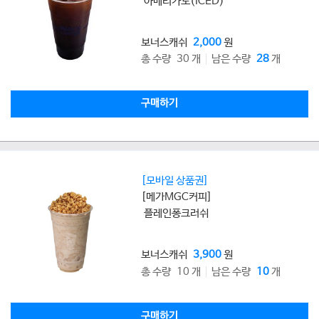
아메리카노(ICED)
보너스캐쉬
2,000
원
총 수량 30 개
남은 수량
28
개
구매하기
[모바일 상품권]
[메가MGC커피]
플레인퐁크러쉬
보너스캐쉬
3,900
원
총 수량 10 개
남은 수량
10
개
구매하기