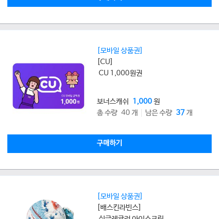
[모바일 상품권]
[CU]
CU 1,000원권
보너스캐쉬
1,000
원
총 수량 40 개
남은 수량
37
개
구매하기
[모바일 상품권]
[배스킨라빈스]
싱글레귤러 아이스크림