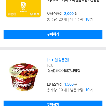
메가MGC커피 모바일금액권 2천원권
보너스캐쉬
2,000
원
총 수량 20 개
남은 수량
18
개
구매하기
[모바일 상품권]
[CU]
농심)짜파게티큰사발컵
보너스캐쉬
1,500
원
총 수량 10 개
남은 수량
10
개
구매하기