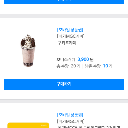
[모바일 상품권]
[메가MGC커피]
쿠키프라페
보너스캐쉬
3,900
원
총 수량 20 개
남은 수량
10
개
구매하기
[모바일 상품권]
[메가MGC커피]