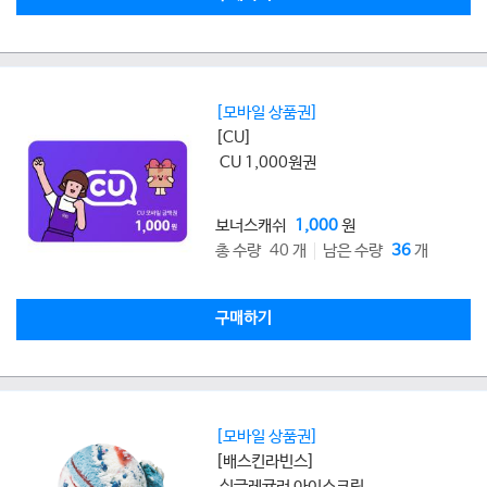
[모바일 상품권]
[CU]
CU 1,000원권
보너스캐쉬
1,000
원
총 수량 40 개
남은 수량
36
개
구매하기
[모바일 상품권]
[배스킨라빈스]
싱글레귤러 아이스크림