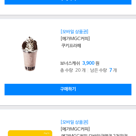
[모바일 상품권]
[메가MGC커피]
쿠키프라페
보너스캐쉬
3,900
원
총 수량 20 개
남은 수량
7
개
구매하기
[모바일 상품권]
[메가MGC커피]