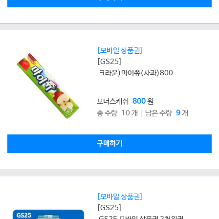
[모바일 상품권]
[GS25]
크라운)마이쮸(사과)800
보너스캐쉬
800
원
총 수량 10 개
남은 수량
9
개
구매하기
[모바일 상품권]
[GS25]