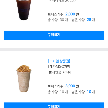
아메리카노(ICED)
보너스캐쉬
2,000
원
총 수량 30 개
남은 수량
28
개
구매하기
[모바일 상품권]
[메가MGC커피]
플레인퐁크러쉬
보너스캐쉬
3,900
원
총 수량 10 개
남은 수량
10
개
구매하기