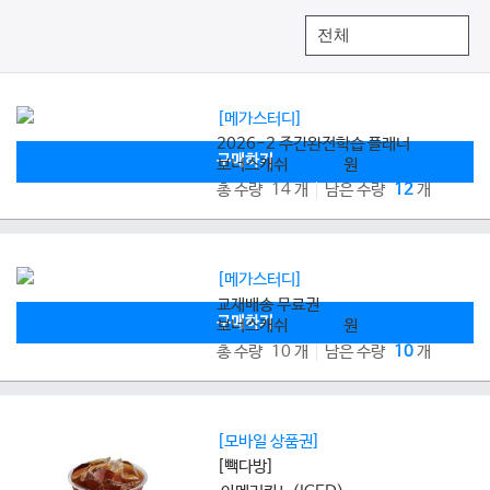
[메가스터디]
2026-2 주간완전학습 플래너
구매하기
보너스캐쉬
8,000
원
총 수량 14 개
남은 수량
12
개
[메가스터디]
교재배송 무료권
구매하기
보너스캐쉬
2,800
원
총 수량 10 개
남은 수량
10
개
[모바일 상품권]
[빽다방]