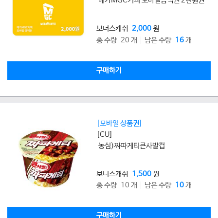
메가MGC커피 모바일금액권 2천원권
보너스캐쉬
2,000
원
총 수량 20 개
남은 수량
16
개
구매하기
[모바일 상품권]
[CU]
농심)짜파게티큰사발컵
보너스캐쉬
1,500
원
총 수량 10 개
남은 수량
10
개
구매하기