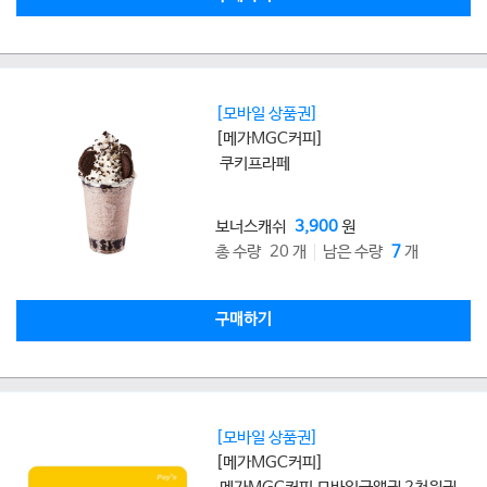
[모바일 상품권]
[메가MGC커피]
쿠키프라페
보너스캐쉬
3,900
원
총 수량 20 개
남은 수량
7
개
구매하기
[모바일 상품권]
[메가MGC커피]