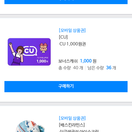
[모바일 상품권]
[CU]
CU 1,000원권
보너스캐쉬
1,000
원
총 수량 40 개
남은 수량
36
개
구매하기
[모바일 상품권]
[배스킨라빈스]
싱글레귤러 아이스크림