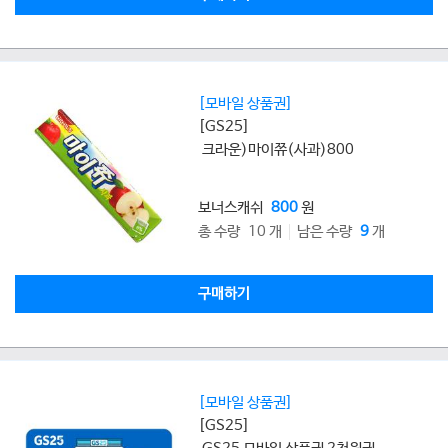
[모바일 상품권]
[GS25]
크라운)마이쮸(사과)800
보너스캐쉬
800
원
총 수량 10 개
남은 수량
9
개
구매하기
[모바일 상품권]
[GS25]