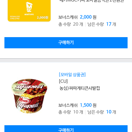
메가MGC커피 모바일금액권 2천원권
보너스캐쉬
2,000
원
총 수량 20 개
남은 수량
17
개
구매하기
[모바일 상품권]
[CU]
농심)짜파게티큰사발컵
보너스캐쉬
1,500
원
총 수량 10 개
남은 수량
10
개
구매하기