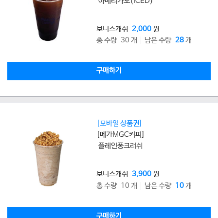
아메리카노(ICED)
보너스캐쉬
2,000
원
총 수량 30 개
남은 수량
28
개
구매하기
[모바일 상품권]
[메가MGC커피]
플레인퐁크러쉬
보너스캐쉬
3,900
원
총 수량 10 개
남은 수량
10
개
구매하기