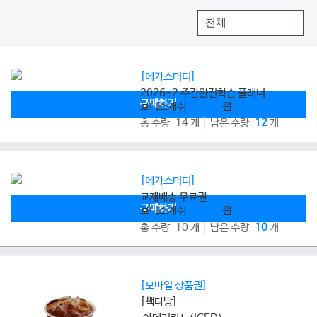
[메가스터디]
2026-2 주간완전학습 플래너
구매하기
보너스캐쉬
8,000
원
총 수량 14 개
남은 수량
12
개
[메가스터디]
교재배송 무료권
구매하기
보너스캐쉬
2,800
원
총 수량 10 개
남은 수량
10
개
[모바일 상품권]
[빽다방]