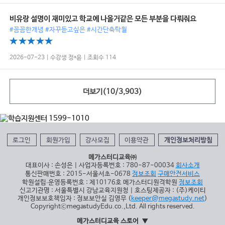
비유랑 설명이 재미있고 학교에 나올거같은 모든 부분을 다뤄줘요
#꼼꼼한개념 #자꾸듣고싶은 #시간단축탁월
2026-07-23 | 수강생 정*윤 | 조회수 114
더보기(
10
/
3,903
)
로그인
회원가입
강사모집
이용약관
개인정보처리방침
메가스터디교육㈜
대표이사 : 손성은 | 사업자등록번호 : 780-87-00034
회사소개
통신판매번호 : 2015-서울서초-0678
정보조회
구매안전서비스
학원설립∙운영등록번호 : 제10176호 메가스터디원격학원
정보조회
신고기관명 : 서울특별시 강남교육지원청 | 호스팅제공자 : (주)케이티
개인정보보호책임자 : 정보보안실 김영무 (
keeper@megastudy.net
)
CopyrightⓒmegastudyEdu.co.,Ltd. All rights reserved.
메가스터디교육 스토어