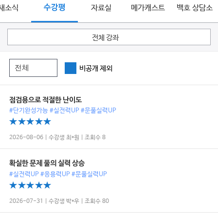
새소식
수강평
자료실
메가캐스트
백호 상담소
전체 강좌
비공개 제외
점검용으로 적절한 난이도
#단기완성가능 #실전력UP #문풀실력UP
2026-08-06 | 수강생 최*원 | 조회수 8
확실한 문제 풀의 실력 상승
#실전력UP #응용력UP #문풀실력UP
2026-07-31 | 수강생 박*우 | 조회수 80