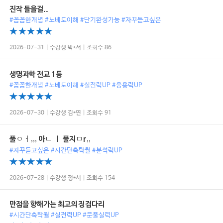
진작 들을걸..
#꼼꼼한개념 #노베도이해 #단기완성가능 #자꾸듣고싶은
2026-07-31 | 수강생 박*서 | 조회수 86
생명과학 전교 1등
#꼼꼼한개념 #노베도이해 #실전력UP #응용력UP
2026-07-30 | 수강생 김*연 | 조회수 91
풀ㅇㅓ,,, 아ㄴ ㅣ 풀지ㅁr,,
#자꾸듣고싶은 #시간단축탁월 #분석력UP
2026-07-28 | 수강생 정*서 | 조회수 154
만점을 향해가는 최고의 징검다리
#시간단축탁월 #실전력UP #문풀실력UP