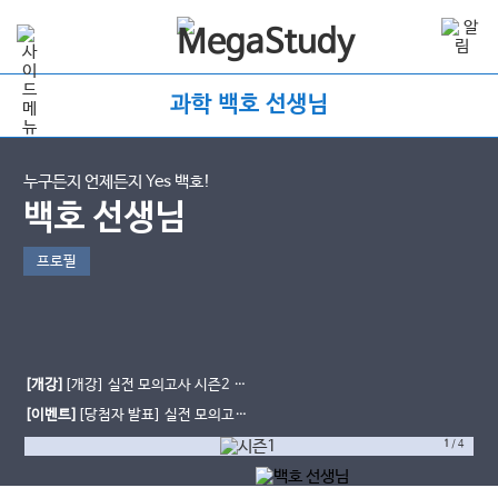
과학 백호 선생님
누구든지 언제든지 Yes 백호!
백호 선생님
프로필
[개강]
[개강] 실전 모의고사 시즌2 개
강&교재 입고
[이벤트]
[당첨자 발표] 실전 모의고사
열공 다짐 이벤트
1
/
4