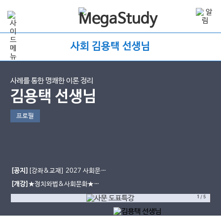
사회 김용택 선생님
사례를 통한 명쾌한 이론 정리
김용택 선생님
프로필
[공지]
[강좌&교재] 2027 사회문화
용사탐 도표 특강
[개강]
★정치와법&사회문화★
2027 용사탐 모주 모의고사 시즌1 개
1
/
5
강 완료!