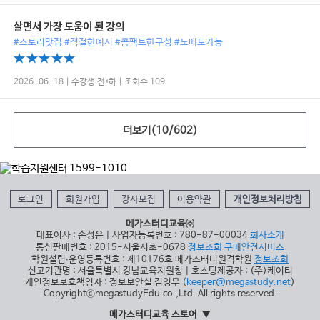
살면서 가장 도움이 된 강의
#스토리맛집 #적절한예시 #콤팩트한구성 #노베도가능
2026-06-18 | 수강생 전*하 | 조회수 109
더보기(
10
/
602
)
로그인
회원가입
강사모집
이용약관
개인정보처리방침
메가스터디교육㈜
대표이사 : 손성은 | 사업자등록번호 : 780-87-00034
회사소개
통신판매번호 : 2015-서울서초-0678
정보조회
구매안전서비스
학원설립∙운영등록번호 : 제10176호 메가스터디원격학원
정보조회
신고기관명 : 서울특별시 강남교육지원청 | 호스팅제공자 : (주)케이티
개인정보보호책임자 : 정보보안실 김영무 (
keeper@megastudy.net
)
CopyrightⓒmegastudyEdu.co.,Ltd. All rights reserved.
메가스터디교육 스토어