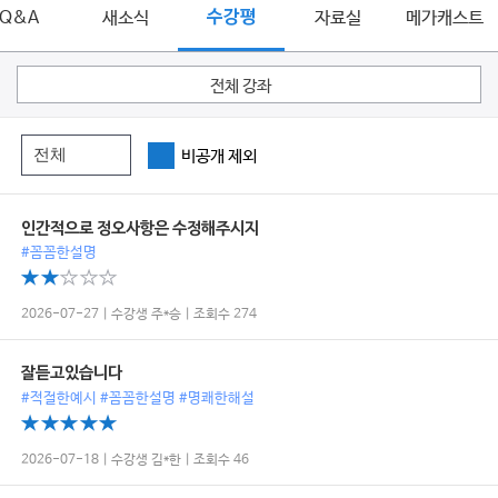
Q&A
새소식
수강평
자료실
메가캐스트
전체 강좌
비공개 제외
인간적으로 정오사항은 수정해주시지
#꼼꼼한설명
2026-07-27 | 수강생 주*승 | 조회수 274
잘듣고있습니다
#적절한예시 #꼼꼼한설명 #명쾌한해설
2026-07-18 | 수강생 김*한 | 조회수 46