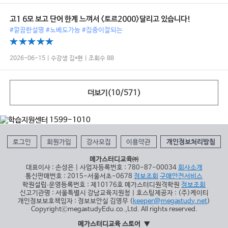
고1 6모 보고 단어 한계 느껴서 <토르2000>달리고 있습니다!
#깔끔한설명 #노베도가능 #집중이잘되는
2026-06-15 | 수강생 김*현 | 조회수 88
더보기(
10
/
571
)
로그인
회원가입
강사모집
이용약관
개인정보처리방침
메가스터디교육㈜
대표이사 : 손성은 | 사업자등록번호 : 780-87-00034
회사소개
통신판매번호 : 2015-서울서초-0678
정보조회
구매안전서비스
학원설립∙운영등록번호 : 제10176호 메가스터디원격학원
정보조회
신고기관명 : 서울특별시 강남교육지원청 | 호스팅제공자 : (주)케이티
개인정보보호책임자 : 정보보안실 김영무 (
keeper@megastudy.net
)
CopyrightⓒmegastudyEdu.co.,Ltd. All rights reserved.
메가스터디교육 스토어