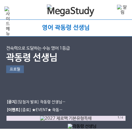
영어 곽동령 선생님
전속력으로 도달하는 수능 영어 1등급
곽동령 선생님
프로필
[공지]
[당첨자 발표] 곽동령 선생님 6
월 모평 후기 이벤트
[이벤트]
[종료] ★EVENT★ 곽동령
선생님과 함께한 6월 모평 후기 남기
1
/
4
고 간식 받자!