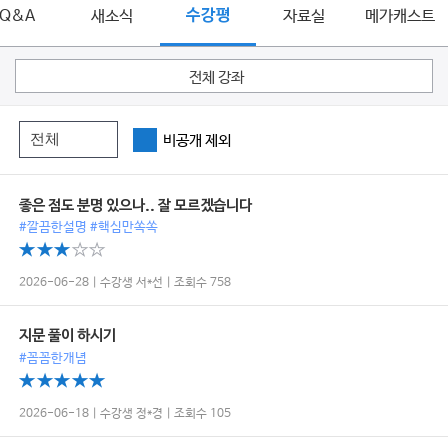
Q&A
새소식
수강평
자료실
메가캐스트
전체 강좌
비공개 제외
좋은 점도 분명 있으나.. 잘 모르겠습니다
#깔끔한설명 #핵심만쏙쏙
2026-06-28 | 수강생 서*선 | 조회수 758
지문 풀이 하시기
#꼼꼼한개념
2026-06-18 | 수강생 정*경 | 조회수 105