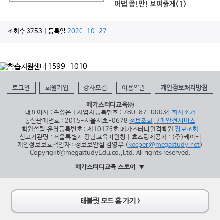
어법 쫌!만! 보여줄게(1)
조회수 3753 | 등록일
2020-10-27
로그인
회원가입
강사모집
이용약관
개인정보처리방침
메가스터디교육㈜
대표이사 : 손성은 | 사업자등록번호 : 780-87-00034
회사소개
통신판매번호 : 2015-서울서초-0678
정보조회
구매안전서비스
학원설립∙운영등록번호 : 제10176호 메가스터디원격학원
정보조회
신고기관명 : 서울특별시 강남교육지원청 | 호스팅제공자 : (주)케이티
개인정보보호책임자 : 정보보안실 김영무 (
keeper@megastudy.net
)
CopyrightⓒmegastudyEdu.co.,Ltd. All rights reserved.
메가스터디교육 스토어
태블릿 모드 홈 가기 >