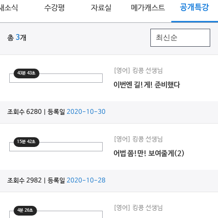
새소식
수강평
자료실
메가캐스트
공개특강
총
3
개
[영어] 킹콩 선생님
43분 43초
이번엔 길!게! 준비했다
조회수 6280 | 등록일
2020-10-30
[영어] 킹콩 선생님
15분 42초
어법 쫌!만! 보여줄게(2)
조회수 2982 | 등록일
2020-10-28
[영어] 킹콩 선생님
4분 26초