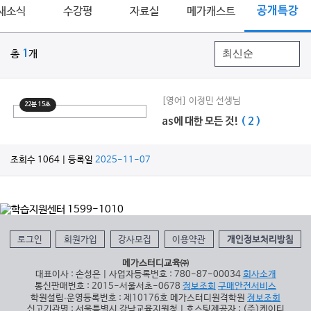
새소식
수강평
자료실
메가캐스트
공개특강
총
1
개
[영어] 이정민 선생님
22분 15초
as에 대한 모든 것!
( 2 )
조회수 1064 | 등록일
2025-11-07
로그인
회원가입
강사모집
이용약관
개인정보처리방침
메가스터디교육㈜
대표이사 : 손성은 | 사업자등록번호 : 780-87-00034
회사소개
통신판매번호 : 2015-서울서초-0678
정보조회
구매안전서비스
학원설립∙운영등록번호 : 제10176호 메가스터디원격학원
정보조회
신고기관명 : 서울특별시 강남교육지원청 | 호스팅제공자 : (주)케이티