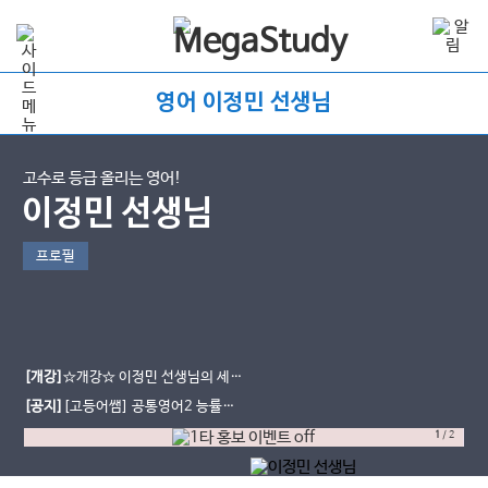
영어 이정민 선생님
고수로 등급 올리는 영어!
이정민 선생님
프로필
[개강]
☆개강☆ 이정민 선생님의 세계
문화와 영어 교과서 강좌 개강!
[공지]
[고등어쌤] 공통영어2 능률
(민) 무료단어장과 교재를 소개합니
1
/
2
다.