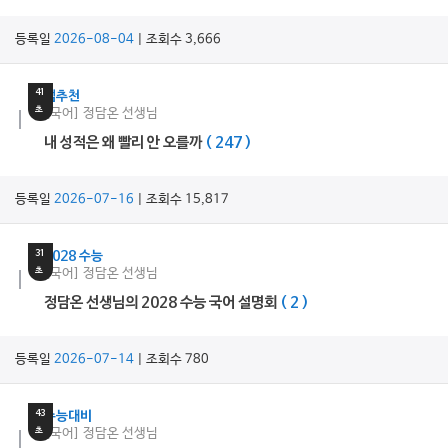
등록일
2026-08-04
| 조회수 3,666
19
분
41
쌤추천
초
[국어] 정담온 선생님
내 성적은 왜 빨리 안 오를까
( 247 )
등록일
2026-07-16
| 조회수 15,817
27
분
31
2028 수능
초
[국어] 정담온 선생님
정담온 선생님의 2028 수능 국어 설명회
( 2 )
등록일
2026-07-14
| 조회수 780
11
분
43
수능대비
초
[국어] 정담온 선생님