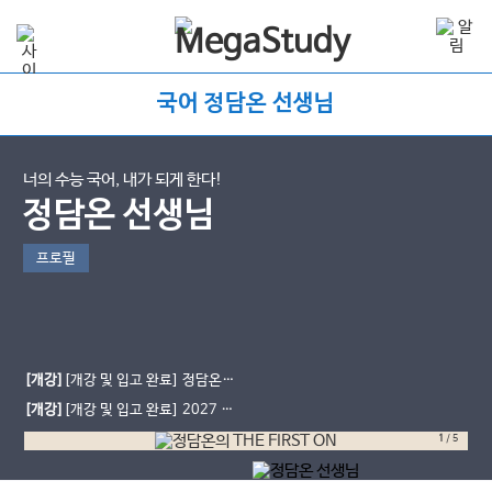
국어 정담온 선생님
너의 수능 국어, 내가 되게 한다!
정담온 선생님
프로필
[개강]
[개강 및 입고 완료] 정담온의
THE FIRST ON
[개강]
[개강 및 입고 완료] 2027 정
담온의 마지막 EBSㅐ[잎새] - 수특&
1
/
5
수완 문학