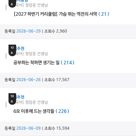
커리큘럼
초
[국어] 정담온 선생님
[2027 하반기 커리큘럼] 가슴 뛰는 역전의 서막
( 21 )
등록일
2026-06-29
| 조회수 2,960
22
분
43
쌤추천
초
[국어] 정담온 선생님
공부하는 척하면 생기는 일
( 214 )
등록일
2026-06-26
| 조회수 17,567
22
분
58
쌤추천
초
[국어] 정담온 선생님
6모 이후에 드는 생각들
( 226 )
등록일
2026-06-09
| 조회수 15,594