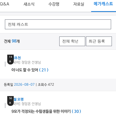
Q&A
새소식
수강평
자료실
메가캐스트
전체
98
개
16
분
14
쌤추천
초
[국어] 정담온 선생님
야 너도 할 수 있어
( 21 )
등록일
2026-08-07
| 조회수 472
11
분
50
9월 모평
초
[국어] 정담온 선생님
9모가 걱정되는 수험생들을 위한 이야기
( 30 )