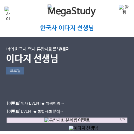
한국사 이다지 선생님
너의 한국사∙역사∙통합사회를 빛내줄
이다지 선생님
프로필
[이벤트]
역사 EVENT★ 짹짹이의 고
민 남기면, 시원한 여름 간식 선물!
[이벤트]
EVENT★ 통합사회 분석집
도 받고, 간식도 먹자!
1
/
5