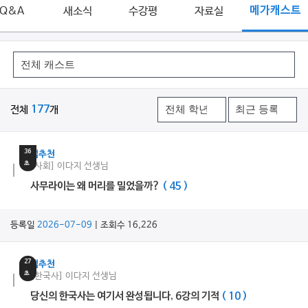
Q&A
새소식
수강평
자료실
메가캐스트
전체
177
개
4
분
36
쌤추천
초
[사회] 이다지 선생님
사무라이는 왜 머리를 밀었을까?
( 45 )
등록일
2026-07-09
| 조회수 16,226
27
쌤추천
초
[한국사] 이다지 선생님
당신의 한국사는 여기서 완성됩니다, 6강의 기적
( 10 )