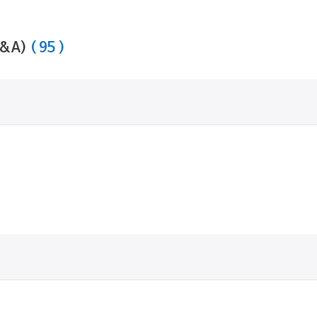
Q&A)
( 95 )