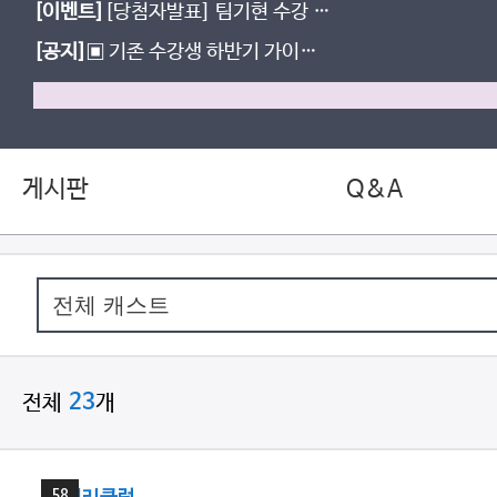
[이벤트]
[당첨자발표] 팀기현 수강 후
기 이벤트
[공지]
▣ 기존 수강생 하반기 가이드
(+월별 강좌 안내 & Q&A) ▣
게시판
Q&A
전체
개
23
25
분
58