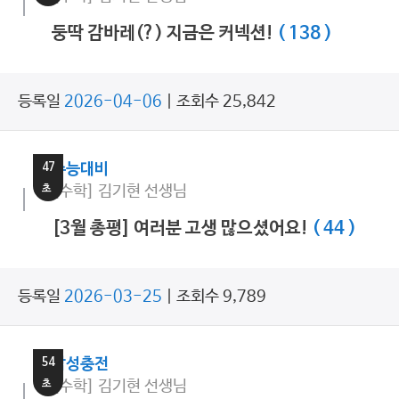
둥딱 감바레(?) 지금은 커넥션!
( 138 )
등록일
2026-04-06
| 조회수 25,842
34
분
47
수능대비
초
[수학] 김기현 선생님
[3월 총평] 여러분 고생 많으셨어요!
( 44 )
등록일
2026-03-25
| 조회수 9,789
2
분
54
감성충전
초
[수학] 김기현 선생님