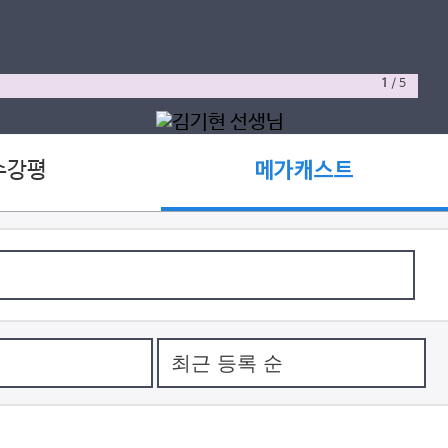
1
/
5
수강평
메가캐스트