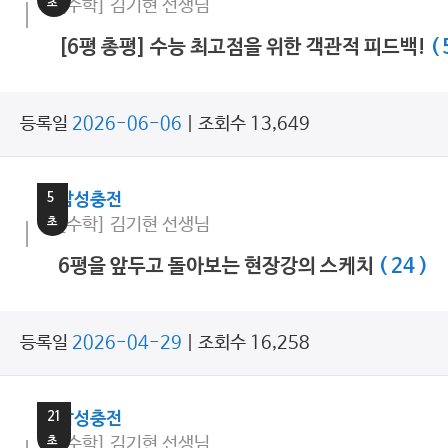
초
[수학] 김기현 선생님
[6평 총평] 수능 최고점을 위한 객관적 피드백!
( 
등록일
2026-06-06
| 조회수 13,649
1
분
5
감성충전
초
[수학] 김기현 선생님
6평을 앞두고 돌아보는 현장강의 스케치
( 24 )
등록일
2026-04-29
| 조회수 16,258
2
분
21
감성충전
초
[수학] 김기현 선생님