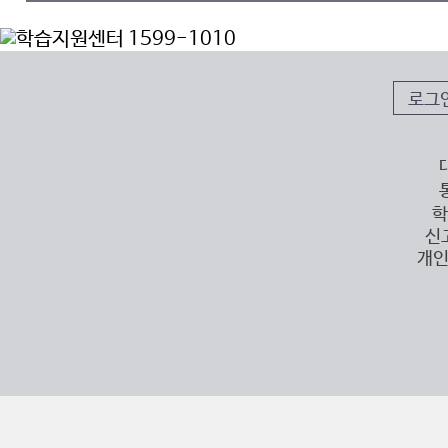
로그
학
신
개인