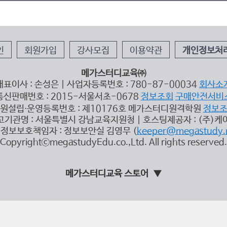
인
회원가입
강사모집
이용약관
개인정보처
메가스터디교육㈜
대표이사 : 손성은 | 사업자등록번호 : 780-87-00034
회사소
통신판매번호 : 2015-서울서초-0678
정보조회
구매안전서비
원설립∙운영등록번호 : 제10176호 메가스터디원격학원
정보
고기관명 : 서울특별시 강남교육지원청 | 호스팅제공자 : (주)케
정보보호책임자 : 정보보안실 김영무 (
keeper@megastudy.
CopyrightⓒmegastudyEdu.co.,Ltd. All rights reserved.
메가스터디교육 스토어