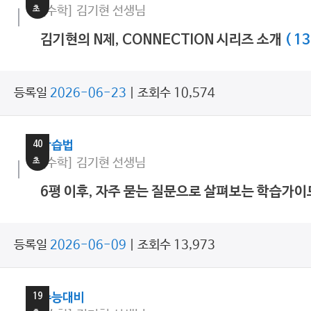
초
[수학] 김기현 선생님
김기현의 N제, CONNECTION 시리즈 소개
( 13
등록일
2026-06-23
| 조회수 10,574
19
분
40
학습법
초
[수학] 김기현 선생님
6평 이후, 자주 묻는 질문으로 살펴보는 학습가
등록일
2026-06-09
| 조회수 13,973
39
분
19
수능대비