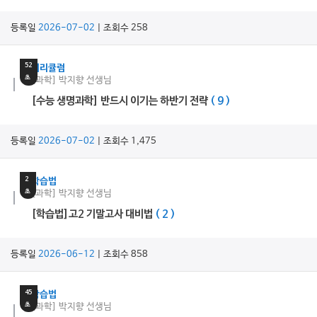
등록일
2026-07-02
| 조회수 258
22
분
52
커리큘럼
초
[과학] 박지향 선생님
[수능 생명과학] 반드시 이기는 하반기 전략
( 9 )
등록일
2026-07-02
| 조회수 1,475
7
분
2
학습법
초
[과학] 박지향 선생님
[학습법]고2 기말고사 대비법
( 2 )
등록일
2026-06-12
| 조회수 858
14
분
45
학습법
초
[과학] 박지향 선생님