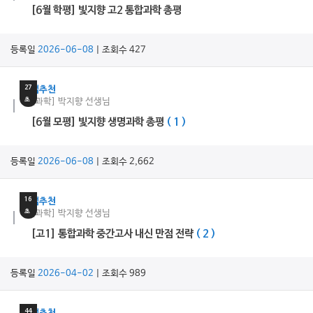
[6월 학평] 빛지향 고2 통합과학 총평
등록일
2026-06-08
| 조회수 427
29
분
27
쌤추천
초
[과학] 박지향 선생님
[6월 모평] 빛지향 생명과학 총평
( 1 )
등록일
2026-06-08
| 조회수 2,662
7
분
16
쌤추천
초
[과학] 박지향 선생님
[고1] 통합과학 중간고사 내신 만점 전략
( 2 )
등록일
2026-04-02
| 조회수 989
18
분
44