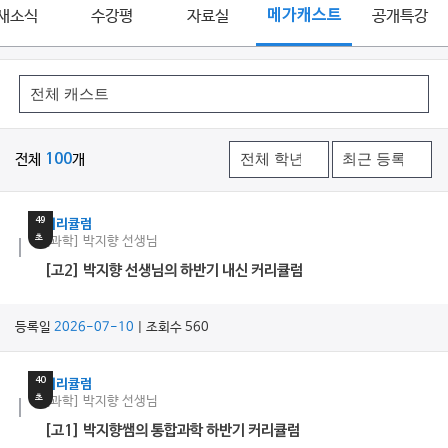
새소식
수강평
자료실
메가캐스트
공개특강
전체
100
개
11
분
49
커리큘럼
초
[과학] 박지향 선생님
[고2] 박지향 선생님의 하반기 내신 커리큘럼
등록일
2026-07-10
| 조회수 560
7
분
40
커리큘럼
초
[과학] 박지향 선생님
[고1] 박지향쌤의 통합과학 하반기 커리큘럼