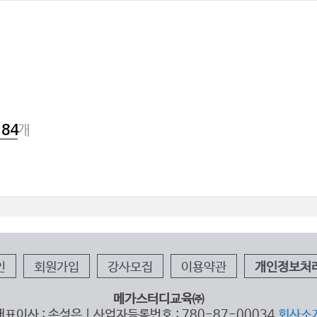
개
184
인
회원가입
강사모집
이용약관
개인정보처
메가스터디교육㈜
대표이사 : 손성은 | 사업자등록번호 : 780-87-00034
회사소