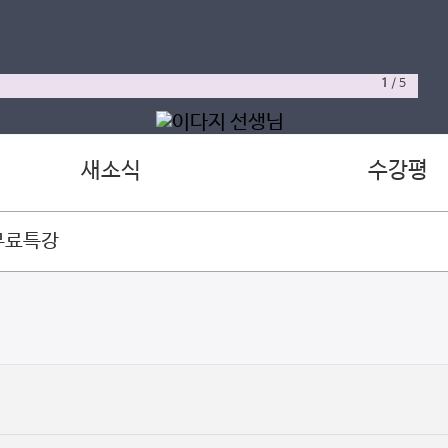
1
/
5
새소식
수강평
무료특강