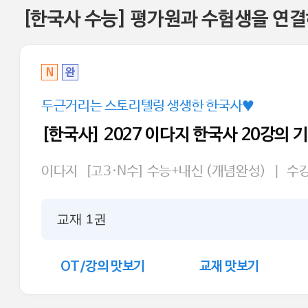
[한국사 수능] 평가원과 수험생을 연
N
완
두근거리는 스토리텔링 생생한 한국사♥
[한국사] 2027 이다지 한국사 20강의 
이다지
[고3·N수] 수능+내신 (개념완성)
|
수
교재 1권
OT/강의 맛보기
교재 맛보기