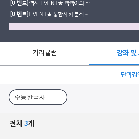
[이벤트]
역사 EVENT★ 짹짹이의 고
민 남기면, 시원한 여름 간식 선물!
[이벤트]
EVENT★ 통합사회 분석집
도 받고, 간식도 먹자!
커리큘럼
강좌 및
단과강
전체
3
개