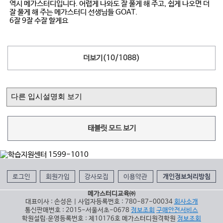
역시 메가스터디입니다. 어렵게 나와도 잘 풀게 해 주고, 쉽게 나오면 더
잘 풀게 해 주는 메가스터디 선생님들 GOAT.
6잘 9잘 수잘 할게요
더보기(
10
/
1088
)
태블릿 모드 보기
로그인
회원가입
강사모집
이용약관
개인정보처리방침
메가스터디교육㈜
대표이사 : 손성은 | 사업자등록번호 : 780-87-00034
회사소개
통신판매번호 : 2015-서울서초-0678
정보조회
구매안전서비스
학원설립∙운영등록번호 : 제10176호 메가스터디원격학원
정보조회