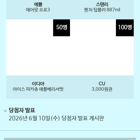
애플
스탠리
에어팟 프로3
퀜처 텀블러 887ml
50명
100명
이디야
CU
아이스 피카츄 애플베리셔벗
3,000원권
당첨자 발표
2026년 6월 10일(수) 당첨자 발표 게시판