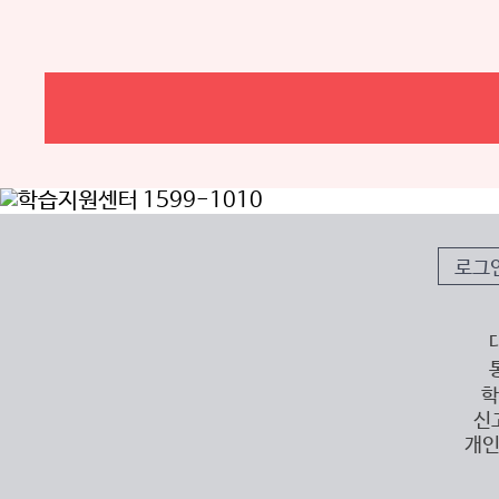
로그
학
신
개인