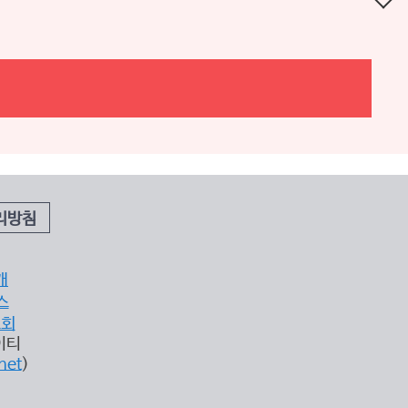
리방침
개
스
조회
이티
net
)