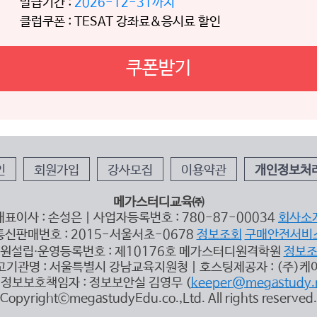
발급기간 :
2026-12-31까지
클럽쿠폰 : TESAT 강좌료&응시료 할인
쿠폰받기
인
회원가입
강사모집
이용약관
개인정보처
메가스터디교육㈜
대표이사 : 손성은 | 사업자등록번호 : 780-87-00034
회사소
통신판매번호 : 2015-서울서초-0678
정보조회
구매안전서비
원설립∙운영등록번호 : 제10176호 메가스터디원격학원
정보
고기관명 : 서울특별시 강남교육지원청 | 호스팅제공자 : (주)케
정보보호책임자 : 정보보안실 김영무 (
keeper@megastudy.
CopyrightⓒmegastudyEdu.co.,Ltd. All rights reserved.