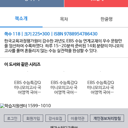
책소개
목차
한줄평
쪽수 118 | 크기 225*300 | ISBN 9788954786430
한국교육과정평가원이 감수한 과년도 EBS 수능 연계교재의 우수 문항만
을 엄선하여 수록하였다. 하루 15~20분씩 준비된 14회 분량의 미니모의
고사를 풀며 흔들리지 않는 수능 실전력을 완성할 수 있다.
이 도서와 같은 시리즈
강Q
EBS 수능특강Q
EBS 수능특강Q
EBS 수능특강Q
E
 과
미니모의고사 국
미니모의고사 국
미니모의고사 국
미
지구
어영역 국어
어영역 국어
어영역 국어
6년
Hyper (2026년
Jump (2026년
Start (2026년
용)
용)
용)
로그인
회원가입
강사모집
이용약관
개인정보처리방침