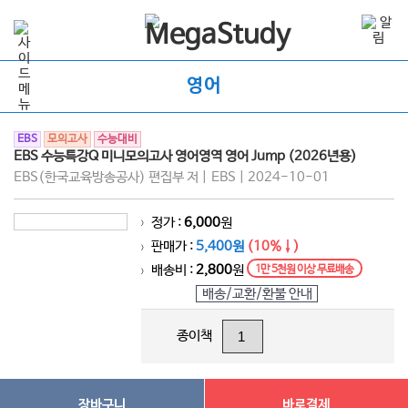
영어
EBS
모의고사
수능대비
EBS 수능특강Q 미니모의고사 영어영역 영어 Jump (2026년용)
EBS(한국교육방송공사) 편집부 저 | EBS | 2024-10-01
정가 :
6,000
원
>
판매가 :
5,400원
(10%↓)
>
배송비 :
2,800
원
1만 5천원 이상 무료배송
>
배송/교환/환불 안내
종이책
장바구니
바로결제