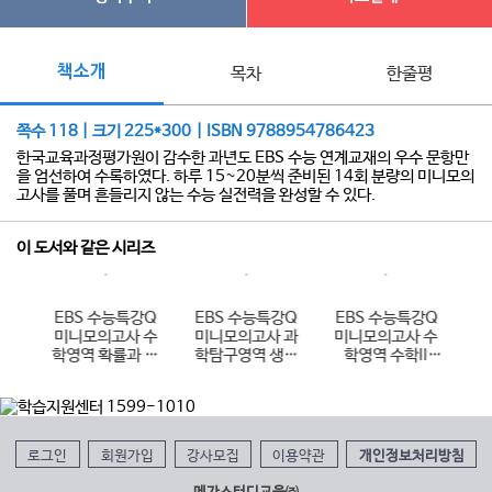
책소개
목차
한줄평
쪽수 118 | 크기 225*300 | ISBN 9788954786423
한국교육과정평가원이 감수한 과년도 EBS 수능 연계교재의 우수 문항만
을 엄선하여 수록하였다. 하루 15~20분씩 준비된 14회 분량의 미니모의
고사를 풀며 흔들리지 않는 수능 실전력을 완성할 수 있다.
이 도서와 같은 시리즈
강Q
EBS 수능특강Q
EBS 수능특강Q
EBS 수능특강Q
E
 사
미니모의고사 수
미니모의고사 과
미니모의고사 수
미
회·
학영역 확률과 통
학탐구영역 생명
학영역 수학II
6년
계 (2026년용)
과학I (2026년
(2026년용)
용)
로그인
회원가입
강사모집
이용약관
개인정보처리방침