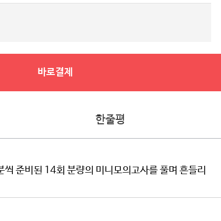
바로결제
한줄평
분씩 준비된 14회 분량의 미니모의고사를 풀며 흔들리