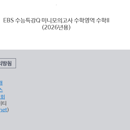
EBS 수능특강Q 미니모의고사 수학영역 수학II
(2026년용)
리방침
개
스
조회
이티
net
)