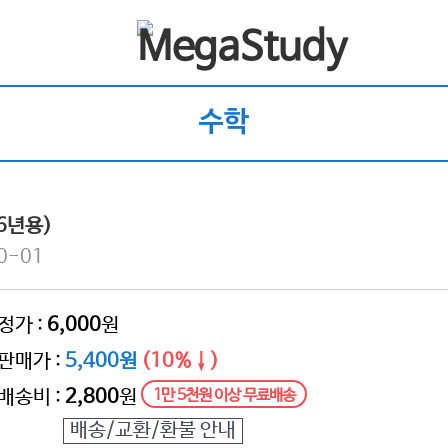
수학
6년용)
0-01
정가 :
6,000
원
판매가 :
5,400원
(10%↓)
배송비 :
2,800
원
1만 5천원 이상 무료배송
배송/교환/환불 안내