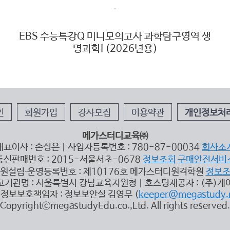
EBS 수능특강Q 미니모의고사 과학탐구영역 생
명과학I (2026년용)
인
회원가입
강사모집
이용약관
개인정보처
메가스터디교육㈜
대표이사 : 손성은 | 사업자등록번호 : 780-87-00034
회사소
통신판매번호 : 2015-서울서초-0678
정보조회
구매안전서비
원설립∙운영등록번호 : 제10176호 메가스터디원격학원
정보
고기관명 : 서울특별시 강남교육지원청 | 호스팅제공자 : (주)케
정보보호책임자 : 정보보안실 김영무 (
keeper@megastudy.
CopyrightⓒmegastudyEdu.co.,Ltd. All rights reserved.