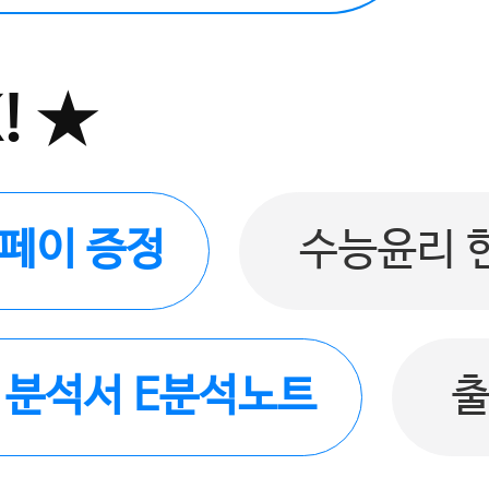
! ★
버페이 증정
수능윤리 
품 분석서 E분석노트
출