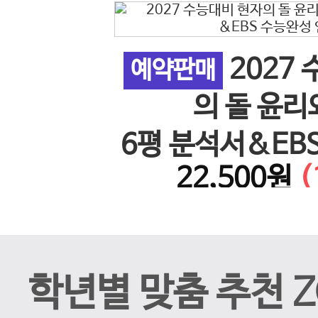
2027
 사회 5
예약판매
이전 슬라이드
의 돌 윤리
26년)
6평 분석서&EB
%↓)
22,500원
(
계 N
학년별 맞춤 추천 Z