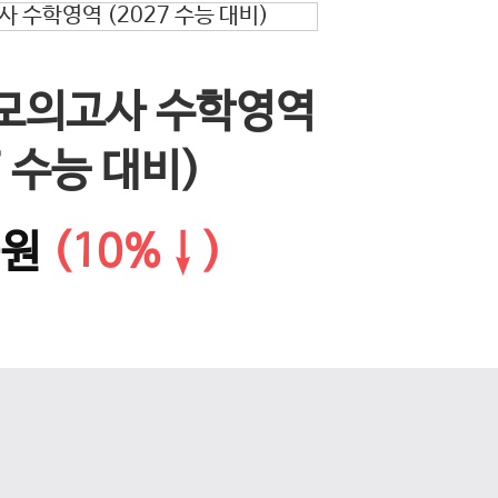
EBS 
 모의고사 수학영역
다음 슬라이드
문학·화
7 수능 대비)
0원
(10%↓)
14