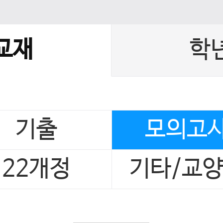
교재
학
기출
모의고
22개정
기타/교