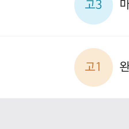
고3
고1