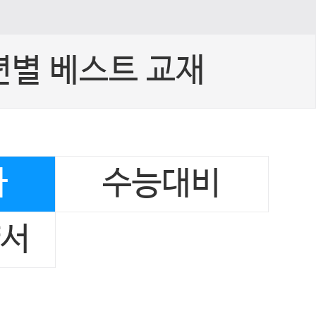
년별 베스트 교재
사
수능대비
양서