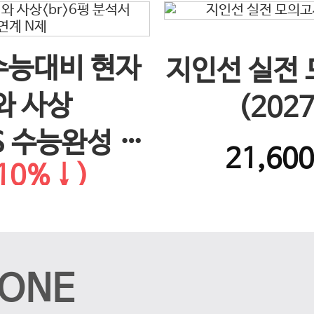
 수능대비 현자
지인선 실전
와 사상
(202
S 수능완성 연
21,60
10%↓)
제
ONE