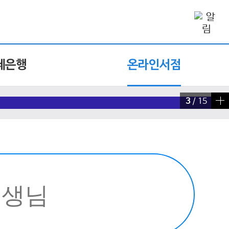
제은행
온라인서점
4
/
15
빠른 검색 실행