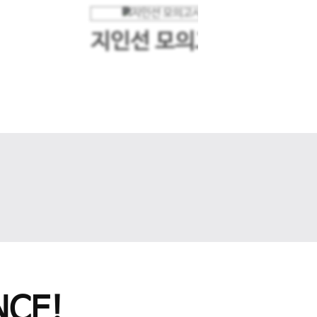
지인선 모의고사
다음 슬라이드
CE!