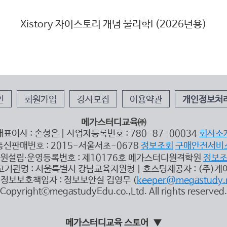
Xistory 자이스토리 개념 물리학I (2026년용)
인
회원가입
강사모집
이용약관
개인정보처
메가스터디교육㈜
대표이사 : 손성은 | 사업자등록번호 : 780-87-00034
회사소
통신판매번호 : 2015-서울서초-0678
정보조회
구매안전서비
원설립∙운영등록번호 : 제10176호 메가스터디원격학원
정보
고기관명 : 서울특별시 강남교육지원청 | 호스팅제공자 : (주)케
정보보호책임자 : 정보보안실 김영무 (
keeper@megastudy.
CopyrightⓒmegastudyEdu.co.,Ltd. All rights reserved.
메가스터디교육 스토어