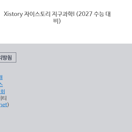
Xistory 자이스토리 지구과학I (2027 수능 대
비)
리방침
개
스
조회
이티
net
)